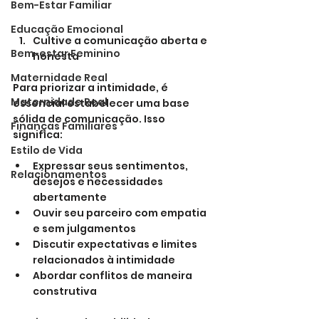
Bem-Estar Familiar
Educação Emocional
Cultive a comunicação aberta e 
Bem-estar Feminino
honesta
Maternidade Real
Para priorizar a intimidade, é 
Maternidade Real
essencial estabelecer uma base 
sólida de comunicação. Isso 
Finanças Familiares
significa:
Estilo de Vida
Expressar seus sentimentos, 
Relacionamentos
desejos e necessidades 
abertamente
Ouvir seu parceiro com empatia 
e sem julgamentos
Discutir expectativas e limites 
relacionados à intimidade
Abordar conflitos de maneira 
construtiva