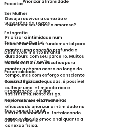
Priorizar a Intimidade
Receitas
Ser Mulher
Deseja reavivar a conexão e 
Sugestões de Textos
fortalecer seu vínculo amoroso?
Fotografia
Priorizar a intimidade num 
Segurança Digital
relacionamento é fundamental para 
manter uma conexão profunda e 
Desenvolvimento Infantil
duradoura com seu parceiro. Muitos 
Memórias em Família
casais enfrentam desafios para 
manter a chama acesa ao longo do 
Parentalidade
tempo, mas com esforço consciente 
Cozinha Prática
e estratégias adequadas, é possível 
cultivar uma intimidade rica e 
Organização Familiar
satisfatória. Neste artigo, 
exploraremos oito maneiras 
Desenvolvimento Emocional
eficazes de priorizar a intimidade no 
Segurança Infantil
seu relacionamento, fortalecendo 
tanto o vínculo emocional quanto a 
Cozinha Familiar
conexão física.