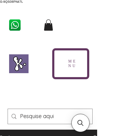
G-9QS08PN47L
ME
NU