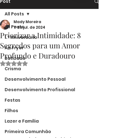
Post
All Posts
Mady Moreira
All Posts
7 de jul. de 2024
Priorizar a Intimidade: 8
1.º Aniversário
Segredos para um Amor
Air Fryer
Profundo e Duradouro
Batizado
Avaliado com NaN de 5 estrelas.
Crisma
Desenvolvimento Pessoal
Desenvolvimento Profissional
Festas
Filhos
Lazer e Família
Primeira Comunhão