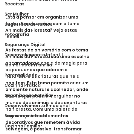
Receitas
Ser Mulher
Está a pensar em organizar uma 
festa de aniversário com o tema 
Sugestões de Textos
Animais da Floresta? Veja estas 
Fotografia
ideias!
Segurança Digital
As festas de aniversário com o tema 
Desenvolvimento Infantil
Animais da Floresta são uma escolha 
encantadora e cheia de magia para 
Memórias em Família
os pequenos que adoram a 
Parentalidade
natureza e as criaturas que nela 
habitam. Este tema permite criar um 
Cozinha Prática
ambiente natural e acolhedor, onde 
Organização Familiar
as crianças podem mergulhar no 
mundo dos animais e das aventuras 
Desenvolvimento Emocional
na floresta. Com uma paleta de 
cores terrosas e elementos 
Segurança Infantil
decorativos que remetem à vida 
Cozinha Familiar
selvagem, é possível transformar 