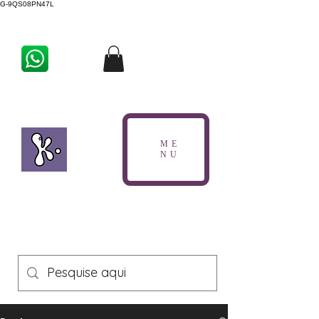
G-9QS08PN47L
ME
NU