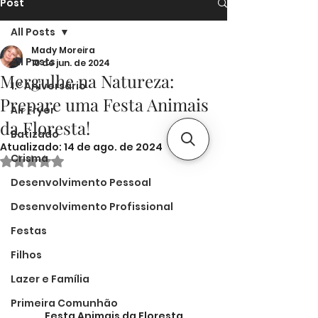
Post
All Posts
Mady Moreira
All Posts
10 de jun. de 2024
Mergulhe na Natureza:
1.º Aniversário
Prepare uma Festa Animais
Air Fryer
da Floresta!
Batizado
Atualizado:
14 de ago. de 2024
Crisma
Avaliado com NaN de 5 estrelas.
Desenvolvimento Pessoal
Desenvolvimento Profissional
Festas
Filhos
Lazer e Família
Primeira Comunhão
Festa Animais da Floresta