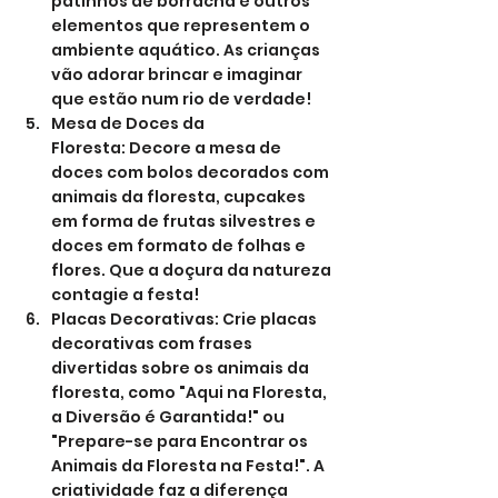
patinhos de borracha e outros 
elementos que representem o 
ambiente aquático. As crianças 
vão adorar brincar e imaginar 
que estão num rio de verdade!
Mesa de Doces da 
Floresta: Decore a mesa de 
doces com bolos decorados com 
animais da floresta, cupcakes 
em forma de frutas silvestres e 
doces em formato de folhas e 
flores. Que a doçura da natureza 
contagie a festa!
Placas Decorativas: Crie placas 
decorativas com frases 
divertidas sobre os animais da 
floresta, como "Aqui na Floresta, 
a Diversão é Garantida!" ou 
"Prepare-se para Encontrar os 
Animais da Floresta na Festa!". A 
criatividade faz a diferença