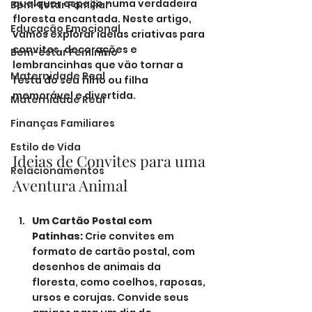
qualquer espaço numa verdadeira 
Bem-Estar Familiar
floresta encantada. Neste artigo, 
Educação Emocional
vamos explorar ideias criativas para 
convites, decorações e 
Bem-estar Feminino
lembrancinhas que vão tornar a 
Maternidade Real
festa do seu filho ou filha 
memorável e divertida.
Maternidade Real
Finanças Familiares
Estilo de Vida
Ideias de Convites para uma 
Relacionamentos
Aventura Animal
Um Cartão Postal com 
Patinhas:
 Crie convites em 
formato de cartão postal, com 
desenhos de animais da 
floresta, como coelhos, raposas, 
ursos e corujas. Convide seus 