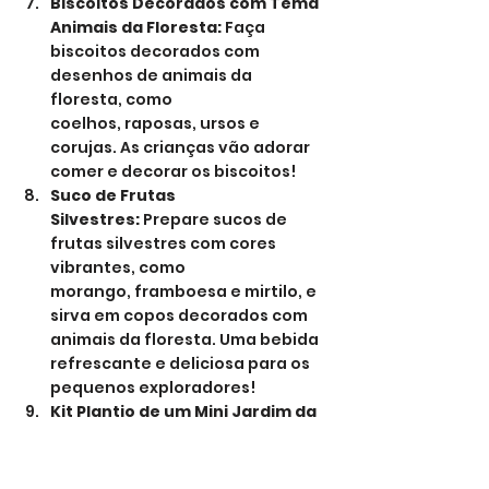
Biscoitos Decorados com Tema 
Animais da Floresta:
 Faça 
biscoitos decorados com 
desenhos de animais da 
floresta, como 
coelhos, raposas, ursos e 
corujas. As crianças vão adorar 
comer e decorar os biscoitos!
Suco de Frutas 
Silvestres:
 Prepare sucos de 
frutas silvestres com cores 
vibrantes, como 
morango, framboesa e mirtilo, e 
sirva em copos decorados com 
animais da floresta. Uma bebida 
refrescante e deliciosa para os 
pequenos exploradores!
Kit Plantio de um Mini Jardim da 
Floresta:
 Crie kits de plantio com 
vasinhos de 
terracota, sementes de flores e 