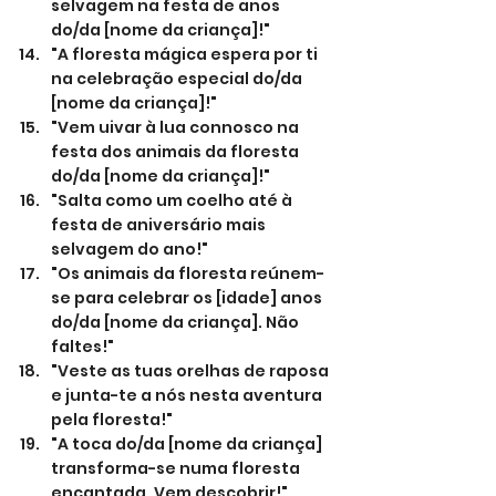
selvagem na festa de anos 
do/da [nome da criança]!"
"A floresta mágica espera por ti 
na celebração especial do/da 
[nome da criança]!"
"Vem uivar à lua connosco na 
festa dos animais da floresta 
do/da [nome da criança]!"
"Salta como um coelho até à 
festa de aniversário mais 
selvagem do ano!"
"Os animais da floresta reúnem-
se para celebrar os [idade] anos 
do/da [nome da criança]. Não 
faltes!"
"Veste as tuas orelhas de raposa 
e junta-te a nós nesta aventura 
pela floresta!"
"A toca do/da [nome da criança] 
transforma-se numa floresta 
encantada. Vem descobrir!"