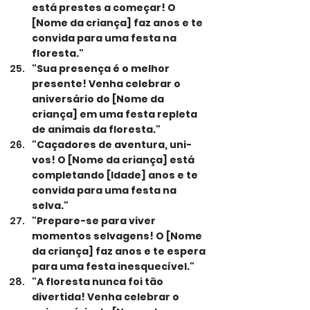
está prestes a começar! O 
[Nome da criança] faz anos e te 
convida para uma festa na 
floresta."
"Sua presença é o melhor 
presente! Venha celebrar o 
aniversário do [Nome da 
criança] em uma festa repleta 
de animais da floresta."
"Caçadores de aventura, uni-
vos! O [Nome da criança] está 
completando [Idade] anos e te 
convida para uma festa na 
selva."
"Prepare-se para viver 
momentos selvagens! O [Nome 
da criança] faz anos e te espera 
para uma festa inesquecível."
"A floresta nunca foi tão 
divertida! Venha celebrar o 