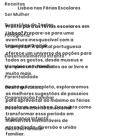
Receitas
Lisboa nas Férias Escolares
Ser Mulher
Sugestões de Textos
Pronto para as férias escolares em 
Lisboa?
 Prepare-se para uma 
Fotografia
aventura inesquecível com a 
Segurança Digital
criançada! A capital portuguesa 
oferece um universo de opções para 
Desenvolvimento Infantil
todos os gostos, desde museus e 
Memórias em Família
parques até atividades ao ar livre e 
muito mais.
Parentalidade
Neste guia completo, exploraremos 
Cozinha Prática
as melhores sugestões de passeios 
Organização Familiar
para aproveitar ao máximo as férias 
escolares em Lisboa. Descubra como 
Desenvolvimento Emocional
transformar esse período em 
Segurança Infantil
momentos memoráveis de 
aprendizado, diversão e união 
Cozinha Familiar
familiar.