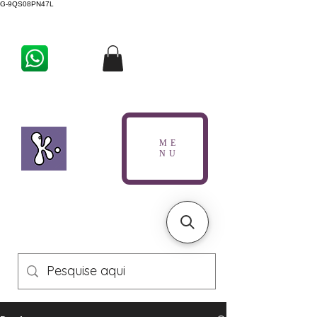
G-9QS08PN47L
ME
NU