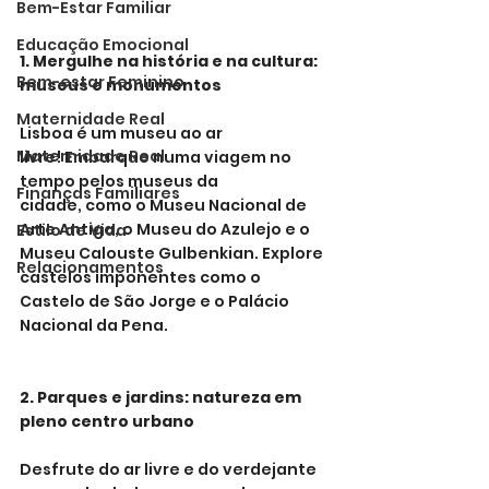
Bem-Estar Familiar
Educação Emocional
1. Mergulhe na história e na cultura: 
Bem-estar Feminino
museus e monumentos
Maternidade Real
Lisboa é um museu ao ar 
Maternidade Real
livre! Embarque numa viagem no 
tempo pelos museus da 
Finanças Familiares
cidade, como o Museu Nacional de 
Arte Antiga, o Museu do Azulejo e o 
Estilo de Vida
Museu Calouste Gulbenkian. Explore 
Relacionamentos
castelos imponentes como o 
Castelo de São Jorge e o Palácio 
Nacional da Pena.
2. Parques e jardins: natureza em 
pleno centro urbano
Desfrute do ar livre e do verdejante 