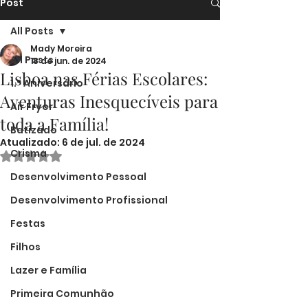
Post
All Posts
Mady Moreira
All Posts
18 de jun. de 2024
Lisboa nas Férias Escolares:
1.º Aniversário
Aventuras Inesquecíveis para
Air Fryer
toda a Família!
Batizado
Atualizado:
6 de jul. de 2024
Crisma
Avaliado com NaN de 5 estrelas.
Desenvolvimento Pessoal
Desenvolvimento Profissional
Festas
Filhos
Lazer e Família
Primeira Comunhão