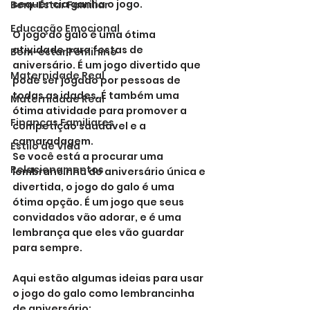
sequência ganha o jogo.
Bem-Estar Familiar
Educação Emocional
O jogo do galo é uma ótima 
atividade para festas de 
Bem-estar Feminino
aniversário. É um jogo divertido que 
Maternidade Real
pode ser jogado por pessoas de 
todas as idades. É também uma 
Maternidade Real
ótima atividade para promover a 
Finanças Familiares
competição saudável e a 
camaradagem.
Estilo de Vida
Se você está a procurar uma 
Relacionamentos
lembrancinha de aniversário única e 
divertida, o jogo do galo é uma 
ótima opção. É um jogo que seus 
convidados vão adorar, e é uma 
lembrança que eles vão guardar 
para sempre.
Aqui estão algumas ideias para usar 
o jogo do galo como lembrancinha 
de aniversário: