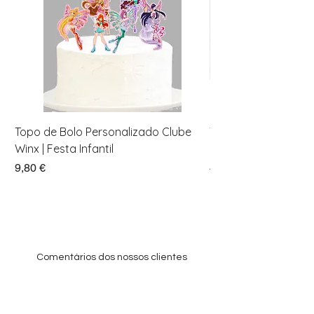
Topo de Bolo Personalizado Clube
Toppers Recortados
Winx | Festa Infantil
para Festa Infantil
Preço
Preço
9,80 €
4,40 €
Comentários dos nossos clientes
Como Imprimir Convites para o
Aniversário do Seu Filho