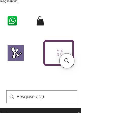
G-9QS08PN47L
ME
NU