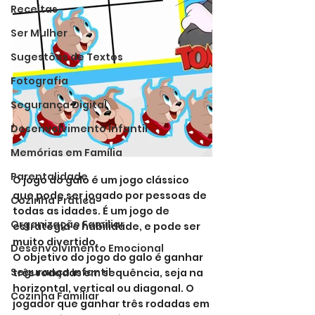
Receitas
Ser Mulher
Sugestões de Textos
Fotografia
Segurança Digital
Desenvolvimento Infantil
Memórias em Família
Parentalidade
O jogo do galo é um jogo clássico 
que pode ser jogado por pessoas de 
Cozinha Prática
todas as idades. É um jogo de 
Organização Familiar
estratégia e habilidade, e pode ser 
muito divertido.
Desenvolvimento Emocional
O objetivo do jogo do galo é ganhar 
Segurança Infantil
três rodadas em sequência, seja na 
horizontal, vertical ou diagonal. O 
Cozinha Familiar
jogador que ganhar três rodadas em 