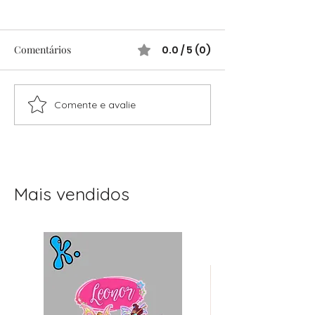
Comentários
0.0 / 5 (0)
Comente e avalie
Festas Infantis Raiz: Ideias
Festas infantis: 
Simples e Cheias de
completo para o
Encanto
sem stress
Mais vendidos