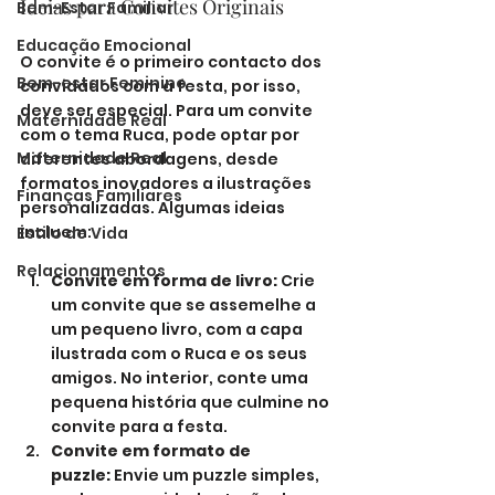
Ideias para Convites Originais
Bem-Estar Familiar
Educação Emocional
O convite é o primeiro contacto dos 
Bem-estar Feminino
convidados com a festa, por isso, 
deve ser especial. Para um convite 
Maternidade Real
com o tema Ruca, pode optar por 
Maternidade Real
diferentes abordagens, desde 
formatos inovadores a ilustrações 
Finanças Familiares
personalizadas. Algumas ideias 
incluem:
Estilo de Vida
Relacionamentos
Convite em forma de livro:
 Crie 
um convite que se assemelhe a 
um pequeno livro, com a capa 
ilustrada com o Ruca e os seus 
amigos. No interior, conte uma 
pequena história que culmine no 
convite para a festa.
Convite em formato de 
puzzle:
 Envie um puzzle simples, 