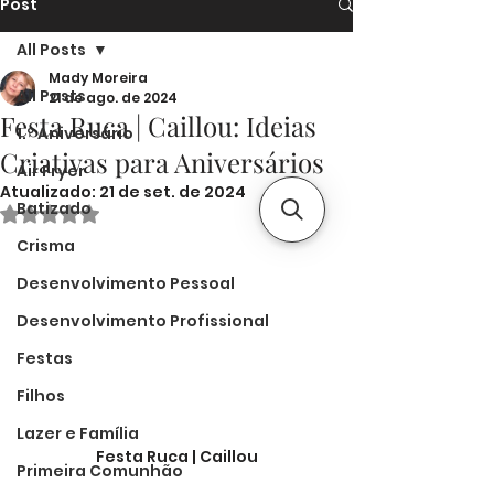
Post
All Posts
Mady Moreira
All Posts
21 de ago. de 2024
Festa Ruca | Caillou: Ideias
1.º Aniversário
Criativas para Aniversários
Air Fryer
Atualizado:
21 de set. de 2024
Batizado
Avaliado com NaN de 5 estrelas.
Crisma
Desenvolvimento Pessoal
Desenvolvimento Profissional
Festas
Filhos
Lazer e Família
Festa Ruca | Caillou
Primeira Comunhão