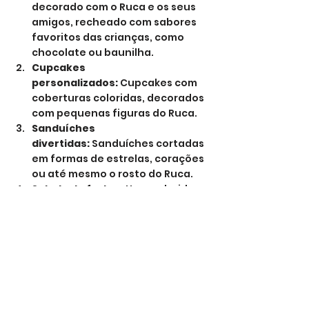
decorado com o Ruca e os seus 
amigos, recheado com sabores 
favoritos das crianças, como 
chocolate ou baunilha.
Cupcakes 
personalizados:
 Cupcakes com 
coberturas coloridas, decorados 
com pequenas figuras do Ruca.
Sanduíches 
divertidas:
 Sanduíches cortadas 
em formas de estrelas, corações 
ou até mesmo o rosto do Ruca.
Salada de frutas:
 Uma colorida 
salada de frutas servida em 
copos decorados com adesivos 
do Ruca.
Pipocas doces:
 Pipocas 
caramelizadas em saquinhos 
personalizados com o tema do 
Ruca.