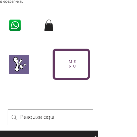
G-9QS08PN47L
ME
NU