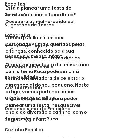
Receitas
Está a planear uma festa de 
Ser Mulher
aniversário com o tema Ruca? 
Descubra as melhores ideias!
Sugestões de Textos
Fotografia
O Ruca | Caillou é um dos 
personagens mais queridos pelas 
Segurança Digital
crianças, conhecido pela sua 
Desenvolvimento Infantil
curiosidade e aventuras diárias. 
Organizar uma festa de aniversário 
Memórias em Família
com o tema Ruca pode ser uma 
Parentalidade
forma encantadora de celebrar o 
dia especial do seu pequeno. Neste 
Cozinha Prática
artigo, vamos partilhar ideias 
Organização Familiar
criativas e práticas para poder 
planear uma festa inesquecível, 
Desenvolvimento Emocional
cheia de diversão e carinho, com o 
toque mágico do Ruca.
Segurança Infantil
Cozinha Familiar