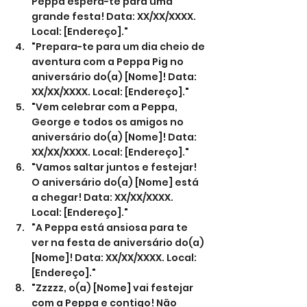
Peppa espera-te para uma 
grande festa! Data: XX/XX/XXXX. 
Local: [Endereço]."
"Prepara-te para um dia cheio de 
aventura com a Peppa Pig no 
aniversário do(a) [Nome]! Data: 
XX/XX/XXXX. Local: [Endereço]."
"Vem celebrar com a Peppa, 
George e todos os amigos no 
aniversário do(a) [Nome]! Data: 
XX/XX/XXXX. Local: [Endereço]."
"Vamos saltar juntos e festejar! 
O aniversário do(a) [Nome] está 
a chegar! Data: XX/XX/XXXX. 
Local: [Endereço]."
"A Peppa está ansiosa para te 
ver na festa de aniversário do(a) 
[Nome]! Data: XX/XX/XXXX. Local: 
[Endereço]."
"Zzzzz, o(a) [Nome] vai festejar 
com a Peppa e contigo! Não 