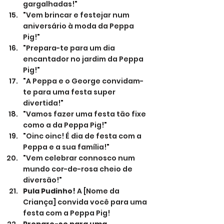
gargalhadas!"
"Vem brincar e festejar num 
aniversário à moda da Peppa 
Pig!"
"Prepara-te para um dia 
encantador no jardim da Peppa 
Pig!"
"A Peppa e o George convidam-
te para uma festa super 
divertida!"
"Vamos fazer uma festa tão fixe 
como a da Peppa Pig!"
"Oinc oinc! É dia de festa com a 
Peppa e a sua família!"
"Vem celebrar connosco num 
mundo cor-de-rosa cheio de 
diversão!"
Pula Pudinho!
 A [Nome da 
Criança] convida você para uma 
festa com a Peppa Pig!