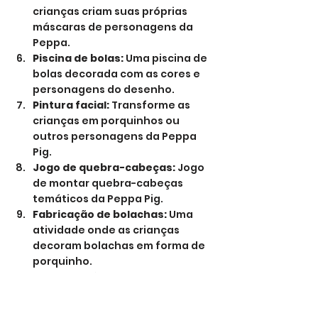
crianças criam suas próprias 
máscaras de personagens da 
Peppa.
Piscina de bolas:
 Uma piscina de 
bolas decorada com as cores e 
personagens do desenho.
Pintura facial:
 Transforme as 
crianças em porquinhos ou 
outros personagens da Peppa 
Pig.
Jogo de quebra-cabeças:
 Jogo 
de montar quebra-cabeças 
temáticos da Peppa Pig.
Fabricação de bolachas:
 Uma 
atividade onde as crianças 
decoram bolachas em forma de 
porquinho.
Sessão de fotos:
 Um espaço 
decorado para tirar fotos com as 
crianças, usando acessórios 