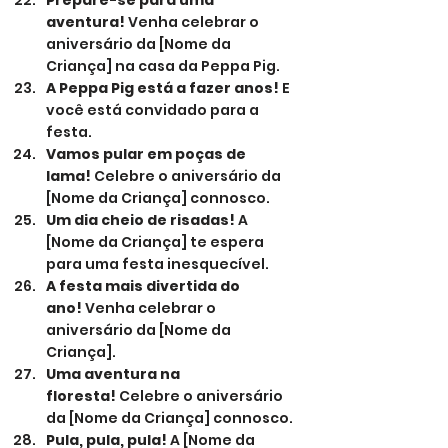
Prepare-se para uma 
aventura!
 Venha celebrar o 
aniversário da [Nome da 
Criança] na casa da Peppa Pig.
A Peppa Pig está a fazer anos!
 E 
você está convidado para a 
festa.
Vamos pular em poças de 
lama!
 Celebre o aniversário da 
[Nome da Criança] connosco.
Um dia cheio de risadas!
 A 
[Nome da Criança] te espera 
para uma festa inesquecível.
A festa mais divertida do 
ano!
 Venha celebrar o 
aniversário da [Nome da 
Criança].
Uma aventura na 
floresta!
 Celebre o aniversário 
da [Nome da Criança] connosco.
Pula, pula, pula!
 A [Nome da 