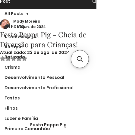
Post
All Posts
Mady Moreira
All Posts
4 de jun. de 2024
Festa Peppa Pig - Cheia de
1.º Aniversário
Diversão para Crianças!
Air Fryer
Atualizado:
23 de ago. de 2024
Batizado
Avaliado com NaN de 5 estrelas.
Crisma
Desenvolvimento Pessoal
Desenvolvimento Profissional
Festas
Filhos
Lazer e Família
Festa Peppa Pig
Primeira Comunhão