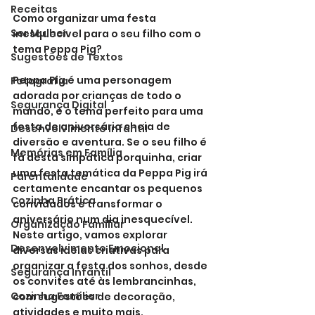
Receitas
Como organizar uma festa 
Ser Mulher
inesquecível para o seu filho com o 
tema Peppa Pig?
Sugestões de Textos
Peppa Pig é uma personagem 
Fotografia
adorada por crianças de todo o 
Segurança Digital
mundo, e o tema perfeito para uma 
festa de aniversário cheia de 
Desenvolvimento Infantil
diversão e aventura. Se o seu filho é 
Memórias em Família
fã desta simpática porquinha, criar 
uma festa temática da Peppa Pig irá 
Parentalidade
certamente encantar os pequenos 
Cozinha Prática
convidados e transformar o 
aniversário num dia inesquecível. 
Organização Familiar
Neste artigo, vamos explorar 
Desenvolvimento Emocional
diversas ideias criativas para 
organizar a festa dos sonhos, desde 
Segurança Infantil
os convites até às lembrancinhas, 
Cozinha Familiar
com sugestões de decoração, 
atividades e muito mais.