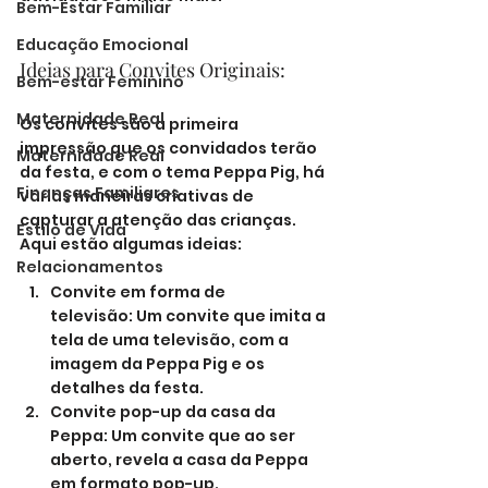
Bem-Estar Familiar
Educação Emocional
Ideias para Convites Originais:
Bem-estar Feminino
Maternidade Real
Os convites são a primeira 
impressão que os convidados terão 
Maternidade Real
da festa, e com o tema Peppa Pig, há 
Finanças Familiares
várias maneiras criativas de 
capturar a atenção das crianças. 
Estilo de Vida
Aqui estão algumas ideias:
Relacionamentos
Convite em forma de 
televisão: Um convite que imita a 
tela de uma televisão, com a 
imagem da Peppa Pig e os 
detalhes da festa.
Convite pop-up da casa da 
Peppa: Um convite que ao ser 
aberto, revela a casa da Peppa 
em formato pop-up.