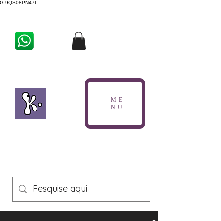
G-9QS08PN47L
ME
NU