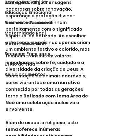
Bem-Estar Familiar
carrega consigo mensagens 
poderosas sobre renovação, 
Educação Emocional
esperança e proteção divina - 
elementos que se alinham 
Bem-estar Feminino
perfeitamente com o significado 
Maternidade Real
espiritual do batizado. Ao escolher 
este tema, os pais não apenas criam 
Maternidade Real
um ambiente festivo e colorido, mas 
Finanças Familiares
também transmitem valores 
importantes sobre fé, cuidado e a 
Estilo de Vida
diversidade da criação de Deus. A 
Relacionamentos
combinação de animais adoráveis, 
cores vibrantes e uma narrativa 
conhecida por todas as gerações 
torna o 
Batizado com tema Arca de 
Noé
 uma celebração inclusiva e 
envolvente.
Além do aspecto religioso, este 
tema oferece inúmeras 