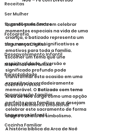
Noé – Fé com Diversão
Receitas
Ser Mulher
Sugestões de Textos
Quando pensamos em celebrar 
momentos especiais na vida de uma 
Fotografia
criança, o batizado representa um 
dos marcos mais significativos e 
Segurança Digital
emotivos para toda a família. 
Desenvolvimento Infantil
Escolher um tema que une 
espiritualidade, diversão e 
Memórias em Família
significado profundo pode 
Parentalidade
transformar esta ocasião em uma 
experiência verdadeiramente 
Cozinha Prática
memorável. O 
Batizado com tema 
Organização Familiar
Arca de Noé
 surge como uma opção 
perfeita para famílias que desejam 
Desenvolvimento Emocional
celebrar este sacramento de forma 
Segurança Infantil
alegre e cheia de simbolismo.
Cozinha Familiar
A história bíblica da Arca de Noé 