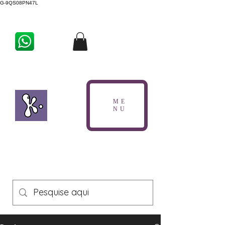
G-9QS08PN47L
ME
NU