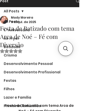
Post
All Posts
Mady Moreira
All Posts
9 de jul. de 2025
Festa de Batizado com tema
1.º Aniversário
Arca de Noé – Fé com
Air Fryer
Diversão
Batizado
Avaliado com NaN de 5 estrelas.
Crisma
Desenvolvimento Pessoal
Desenvolvimento Profissional
Festas
Filhos
Lazer e Família
Festa de Batizado com tema Arca de 
Primeira Comunhão