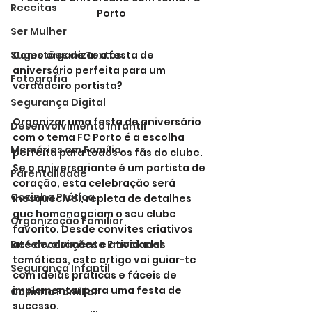
Receitas
Porto
Ser Mulher
Sugestões de Textos
Como organizar a festa de 
aniversário perfeita para um 
Fotografia
verdadeiro portista?
Segurança Digital
Organizar uma festa de aniversário 
Desenvolvimento Infantil
com o tema FC Porto é a escolha 
Memórias em Família
perfeita para todos os fãs do clube. 
Se o aniversariante é um portista de 
Parentalidade
coração, esta celebração será 
Cozinha Prática
inesquecível, repleta de detalhes 
que homenageiam o seu clube 
Organização Familiar
favorito. Desde convites criativos 
Desenvolvimento Emocional
até decorações e atividades 
temáticas, este artigo vai guiar-te 
Segurança Infantil
com ideias práticas e fáceis de 
implementar para uma festa de 
Cozinha Familiar
sucesso.