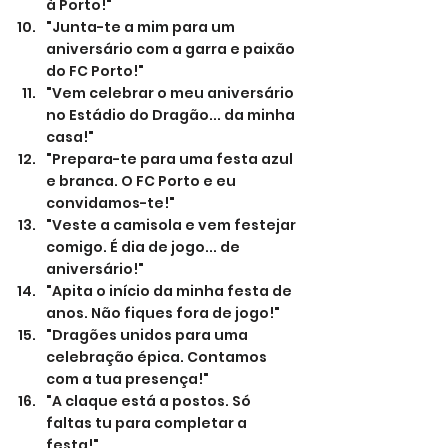
à Porto!"
"Junta-te a mim para um 
aniversário com a garra e paixão 
do FC Porto!"
"Vem celebrar o meu aniversário 
no Estádio do Dragão... da minha 
casa!"
"Prepara-te para uma festa azul 
e branca. O FC Porto e eu 
convidamos-te!"
"Veste a camisola e vem festejar 
comigo. É dia de jogo... de 
aniversário!"
"Apita o início da minha festa de 
anos. Não fiques fora de jogo!"
"Dragões unidos para uma 
celebração épica. Contamos 
com a tua presença!"
"A claque está a postos. Só 
faltas tu para completar a 
festa!"