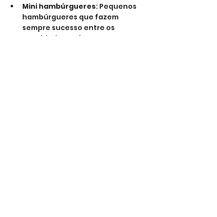
Mini hambúrgueres
: Pequenos 
hambúrgueres que fazem 
sempre sucesso entre os 
convidados mais novos.
Sumos e águas personalizadas
: 
Coloca rótulos personalizados 
com o emblema do FC Porto nas 
garrafas.
Batatas fritas em cones com o 
logótipo do clube
.
Fruta cortada em formato de 
estrela
: Dá um toque criativo às 
frutas para uma opção mais 
saudável.
Gelados azuis
: Gelados corados 
com corante azul para seguir o 
tema.