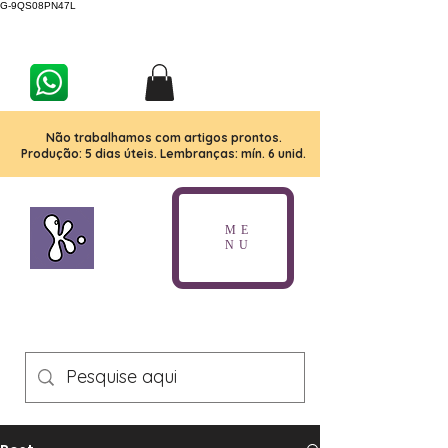
G-9QS08PN47L
Não trabalhamos com artigos prontos.
Produção: 5 dias úteis. Lembranças: mín. 6 unid.
ME
NU