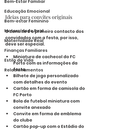
Bem-Estar Familiar
Educação Emocional
Ideias para convites originais
Bem-estar Feminino
Maternidade Real
O convite é o primeiro contacto dos 
convidados com a festa, por isso, 
Maternidade Real
deve ser especial.
Finanças Familiares
Miniatura de cachecol do FC 
Estilo de Vida
Porto com as informações da 
festa
Relacionamentos
Bilhete de jogo personalizado 
com detalhes do evento
Cartão em forma de camisola do 
FC Porto
Bola de futebol miniatura com 
convite anexado
Convite em forma de emblema 
do clube
Cartão pop-up com o Estádio do 