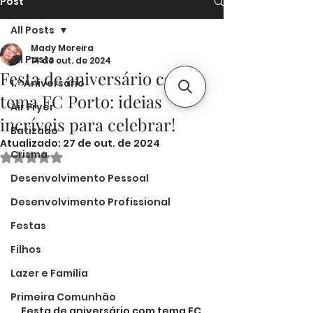
Post
All Posts
Mady Moreira
All Posts
14 de out. de 2024
Festa de aniversário com
1.º Aniversário
tema FC Porto: ideias
Air Fryer
incríveis para celebrar!
Batizado
Atualizado:
27 de out. de 2024
Crisma
Avaliado com NaN de 5 estrelas.
Desenvolvimento Pessoal
Desenvolvimento Profissional
Festas
Filhos
Lazer e Família
Primeira Comunhão
Festa de aniversário com tema FC 