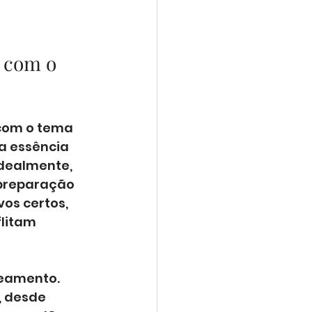
 com o 
com o tema 
a essência 
dealmente, 
 preparação 
os certos, 
litam 
neamento. 
 desde 