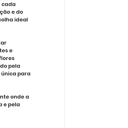
 cada 
ção e do 
olha ideal 
ar 
es e 
lores 
do pela 
única para 
nte onde a 
 e pela 