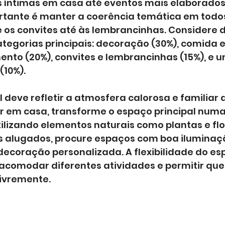
 íntimas em casa até eventos mais elaborados
ortante é manter a coerência temática em todos
os convites até às lembrancinhas. Considere di
egorias principais: decoração (30%), comida e
ento (20%), convites e lembrancinhas (15%), e 
(10%).
 deve refletir a atmosfera calorosa e familiar d
ar em casa, transforme o espaço principal numa
ilizando elementos naturais como plantas e flo
s alugados, procure espaços com boa iluminaçã
decoração personalizada. A flexibilidade do es
acomodar diferentes atividades e permitir que 
ivremente.