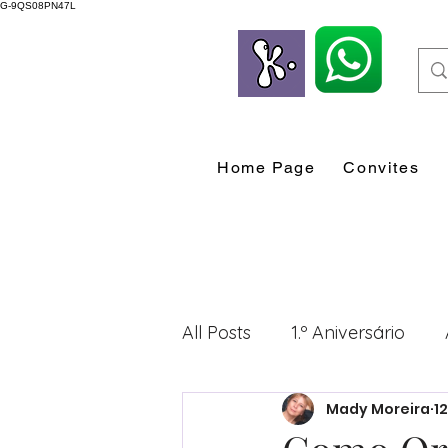
G-9QS08PN47L
Home Page
Convites
All Posts
1.º Aniversário
Mady Moreira
12
Desenvolvimento Profissio