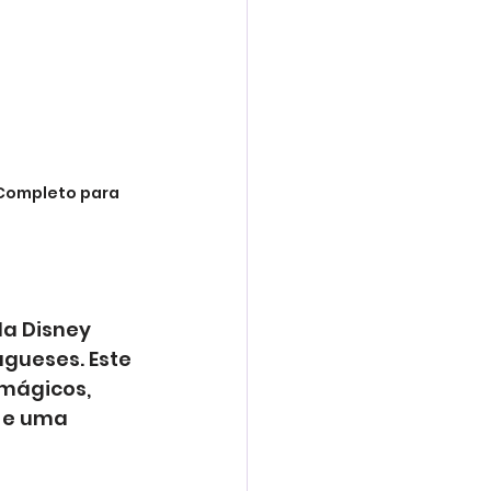
Completo para 
da Disney 
gueses. Este 
 mágicos, 
 e uma 