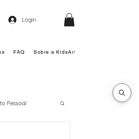
Login
ks
FAQ
Sobre a KidsArt
Sobre Mim
Nosso
to Pessoal
eira Comunhão