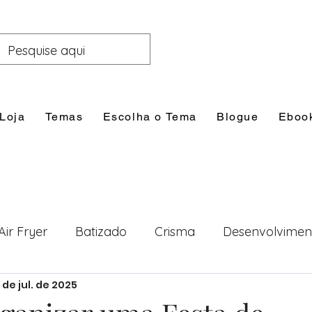
Loja
Temas
Escolha o Tema
Blogue
Eboo
Air Fryer
Batizado
Crisma
Desenvolvimen
 de jul. de 2025
nal
Festas
Filhos
Lazer e Família
Prim