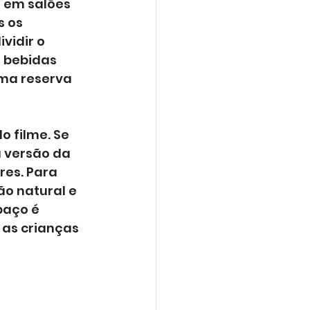
 em salões 
 os 
vidir o 
 bebidas 
uma reserva 
o filme. Se 
 versão da 
res. Para 
o natural e 
paço é 
as crianças 