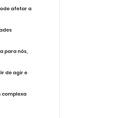
ode afetar a 
dades 
a para nós, 
r de agir e 
 complexa 