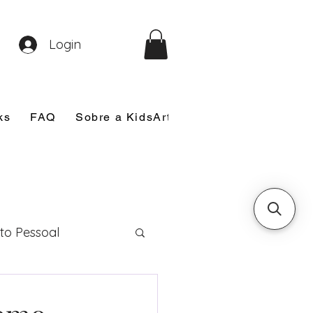
Login
ks
FAQ
Sobre a KidsArt
Sobre Mim
Nosso
to Pessoal
eira Comunhão