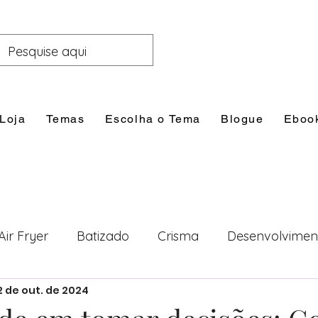
Loja
Temas
Escolha o Tema
Blogue
Eboo
Air Fryer
Batizado
Crisma
Desenvolvimen
2 de out. de 2024
nal
Festas
Filhos
Lazer e Família
Prim