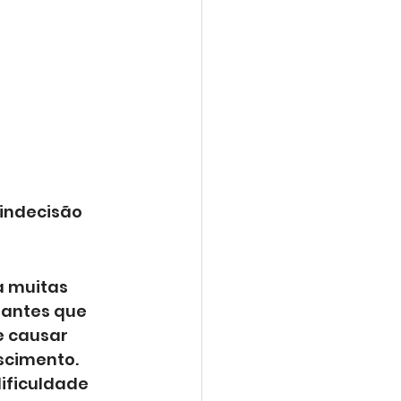
indecisão 
 muitas 
tantes que 
e causar 
scimento. 
ificuldade 