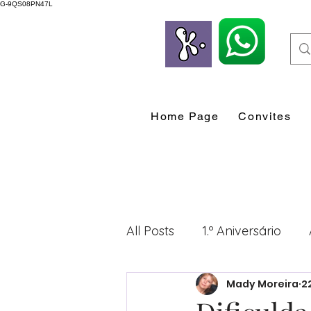
G-9QS08PN47L
Home Page
Convites
All Posts
1.º Aniversário
Mady Moreira
2
Desenvolvimento Profissio