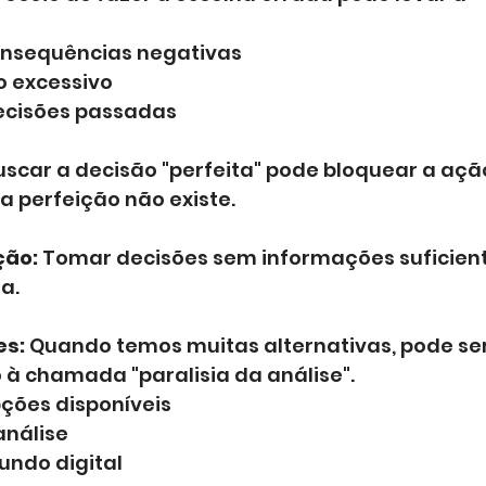
onsequências negativas
o excessivo
ecisões passadas
uscar a decisão "perfeita" pode bloquear a ação
a perfeição não existe.
ção:
 Tomar decisões sem informações suficien
a.
es:
 Quando temos muitas alternativas, pode ser 
 à chamada "paralisia da análise".
ções disponíveis
análise
undo digital