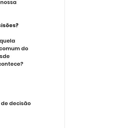
nossa 
cisões?
quela 
s comum do 
sde 
acontece?
 de decisão 