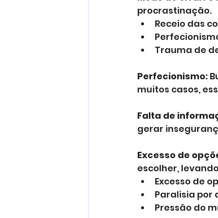
procrastinação.
Receio das c
Perfecionism
Trauma de d
Perfecionismo:
 B
muitos casos, ess
Falta de informa
gerar inseguranç
Excesso de opçõ
escolher, levando
Excesso de op
Paralisia por 
Pressão do m