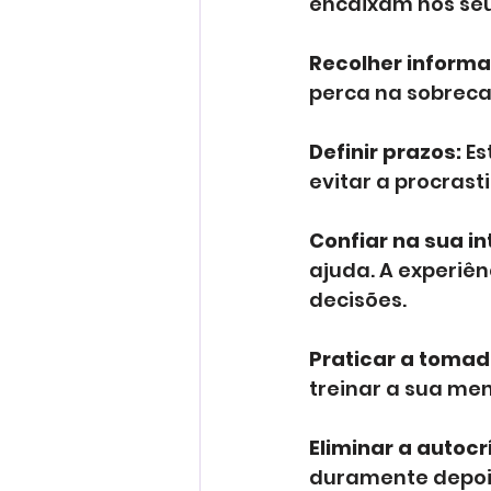
encaixam nos seus
Recolher informa
perca na sobrecar
Definir prazos:
 E
evitar a procrast
Confiar na sua in
ajuda. A experiê
decisões.
Praticar a tomad
treinar a sua men
Eliminar a autocr
duramente depois