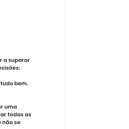
r a superar 
cisões:
 tudo bem. 
ar uma 
ar todas as 
 não se 