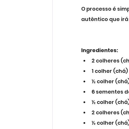
O processo é simp
autêntico que ir
Ingredientes:
2 colheres (
1 colher (chá
½ colher (chá
6 sementes 
½ colher (chá
2 colheres (
½ colher (ch