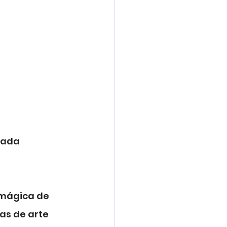
nada 
 mágica de 
as de arte 