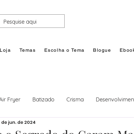
Loja
Temas
Escolha o Tema
Blogue
Eboo
Air Fryer
Batizado
Crisma
Desenvolvimen
0 de jun. de 2024
nal
Festas
Filhos
Lazer e Família
Prim