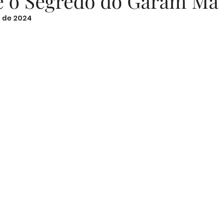
 o Segredo do Garam Ma
. de 2024
Sugestões de Textos
Fotografia
Segurança D
N de 5 estrelas.
Memórias em Família
Parentalidade
Cozin
Desenvolvimento Emocional
Segurança Infantil
ucação Emocional
Bem-estar Feminino
Mater
nças Familiares
Estilo de Vida