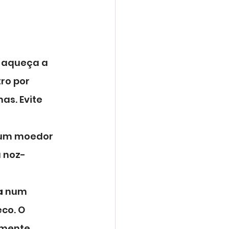
, aqueça a 
ro por 
s. Evite 
 um moedor 
a noz-
a
 num 
co. O 
mente.