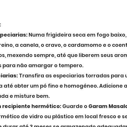
:
peciarias:
 Numa frigideira seca em fogo baixo
ino, a canela, o cravo, o cardamomo e o coent
s, mexendo sempre, até que liberem seus aroma
s para não amargar o tempero.
iarias:
 Transfira as especiarias torradas para
a até obter um pó fino e homogéneo. Adicione 
da e misture bem.
recipiente hermético:
 Guarde o 
Garam Masal
mético de vidro ou plástico em local fresco e se
e durar até 3 meses se armazenado adequada