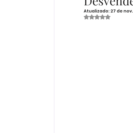
Desvende
Atualizado:
27 de nov
Receitas
Ser Mulher
Avaliado com Na
Desenvolvimento Infantil
Organização Familiar
Bem-Estar Familiar
Ed
Maternidade Real
Fina