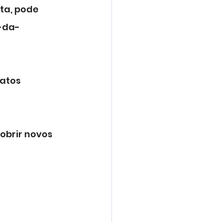
ta, pode 
a-da-
atos 
brir novos 