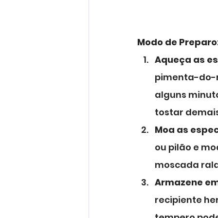
Modo de Preparo
Aqueça as es
pimenta-do-re
alguns minuto
tostar demai
Moa as espec
ou pilão e mo
moscada rala
Armazene em 
recipiente her
tempero pod