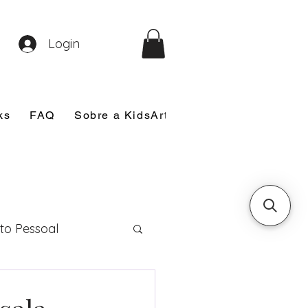
Login
ks
FAQ
Sobre a KidsArt
Sobre Mim
Nosso
to Pessoal
eira Comunhão