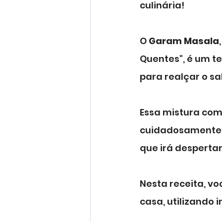
culinária!
O 
Garam Masala
Quentes", é um te
para realçar o sa
Essa mistura com
cuidadosamente s
que irá despertar
Nesta receita, vo
casa, utilizando 