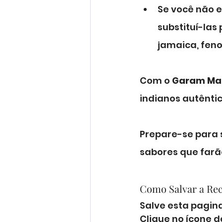
Se você não e
substituí-las
jamaica, fen
Com o 
Garam Ma
indianos autênti
Prepare-se para 
sabores que farão
Como Salvar a Re
Salve esta pagina
Clique no ícone 