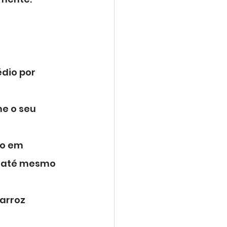
dio por 
e o seu 
do em 
e até mesmo 
arroz 