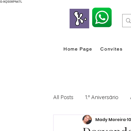
G-9QS08PN47L
Home Page
Convites
All Posts
1.º Aniversário
Mady Moreira
1
Desenvolvimento Profissio