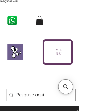
G-9QS08PN47L
ME
NU