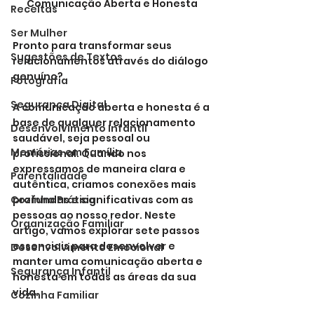
Comunicação Aberta e Honesta
Receitas
Ser Mulher
Pronto para transformar seus 
Sugestões de Textos
relacionamentos através do diálogo 
genuíno?
Fotografia
Segurança Digital
A comunicação aberta e honesta é a 
base de qualquer relacionamento 
Desenvolvimento Infantil
saudável, seja pessoal ou 
Memórias em Família
profissional. Quando nos 
expressamos de maneira clara e 
Parentalidade
autêntica, criamos conexões mais 
Cozinha Prática
profundas e significativas com as 
pessoas ao nosso redor. Neste 
Organização Familiar
artigo, vamos explorar sete passos 
essenciais para desenvolver e 
Desenvolvimento Emocional
manter uma comunicação aberta e 
Segurança Infantil
honesta em todas as áreas da sua 
vida.
Cozinha Familiar