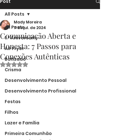
Post
All Posts
Mady Moreira
All Posts
7 de jul. de 2024
Comunicação Aberta e
1.º Aniversário
Honesta: 7 Passos para
Air Fryer
Conexões Autênticas
Batizado
Avaliado com NaN de 5 estrelas.
Crisma
Desenvolvimento Pessoal
Desenvolvimento Profissional
Festas
Filhos
Lazer e Família
Primeira Comunhão