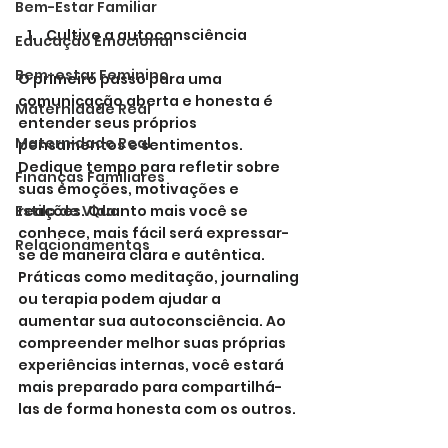
Bem-Estar Familiar
Cultive a autoconsciência
Educação Emocional
Bem-estar Feminino
O primeiro passo para uma 
comunicação aberta e honesta é 
Maternidade Real
entender seus próprios 
Maternidade Real
pensamentos e sentimentos. 
Dedique tempo para refletir sobre 
Finanças Familiares
suas emoções, motivações e 
Estilo de Vida
reações. Quanto mais você se 
conhece, mais fácil será expressar-
Relacionamentos
se de maneira clara e autêntica.
Práticas como meditação, journaling 
ou terapia podem ajudar a 
aumentar sua autoconsciência. Ao 
compreender melhor suas próprias 
experiências internas, você estará 
mais preparado para compartilhá-
las de forma honesta com os outros.