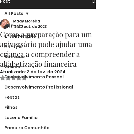
Post
All Posts
Mady Moreira
All Posts
15 de out. de 2023
Como a preparação para um
1.º Aniversário
aniversário pode ajudar uma
Air Fryer
criança a compreender a
Batizado
alfabetização financeira
Crisma
Atualizado:
3 de fev. de 2024
Desenvolvimento Pessoal
Avaliado com NaN de 5 estrelas.
Desenvolvimento Profissional
Festas
Filhos
Lazer e Família
Primeira Comunhão