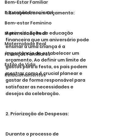
Bem-Estar Familiar
Educação Emocional
1. Estabelecer um Orçamento:
Bem-estar Feminino
A primeira lição de educação 
Maternidade Real
financeira que um aniversário pode 
Maternidade Real
ensinar a uma criança é a 
importância de estabelecer um 
Finanças Familiares
orçamento. Ao definir um limite de 
Estilo de Vida
gastos para a festa, os pais podem 
mostrar como é crucial planear e 
Relacionamentos
gastar de forma responsável para 
satisfazer as necessidades e 
desejos da celebração.
2. Priorização de Despesas:
Durante o processo de 