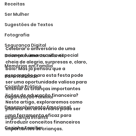
Receitas
Ser Mulher
Sugestões de Textos
Fotografia
Segurança Digital
Celebrar o aniversário de uma 
criança é uma ocasião especial 
Desenvolvimento Infantil
cheia de alegria, surpresas e, claro, 
Memórias em Família
bolo! Mas já pensou que a 
preparação para esta festa pode 
Parentalidade
ser uma oportunidade valiosa para 
Cozinha Prática
ensinar às crianças importantes 
lições de educação financeira? 
Organização Familiar
Neste artigo, exploraremos como 
Desenvolvimento Emocional
planear um aniversário pode ser 
uma ferramenta eficaz para 
Segurança Infantil
introduzir conceitos financeiros 
Cozinha Familiar
importantes às crianças.