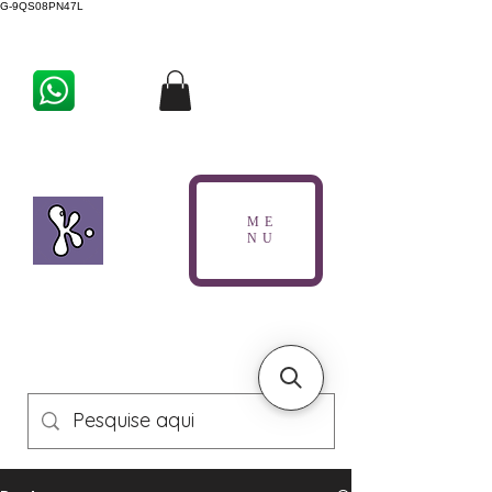
G-9QS08PN47L
ME
NU