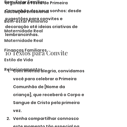
Bem-Estar Familiar
organizar a festa de Primeira 
Comunhão dos seus sonhos: desde 
Educação Emocional
sugestões para convites e 
Bem-estar Feminino
decoração até ideias criativas de 
Maternidade Real
lembrancinhas.
Maternidade Real
Finanças Familiares
10 Textos para Convite
Estilo de Vida
Relacionamentos
Com imensa alegria, convidamos 
você para celebrar a Primeira 
Comunhão de [Nome da 
criança], que receberá o Corpo e 
Sangue de Cristo pela primeira 
vez.
Venha compartilhar connosco 
este momento tão especial na 