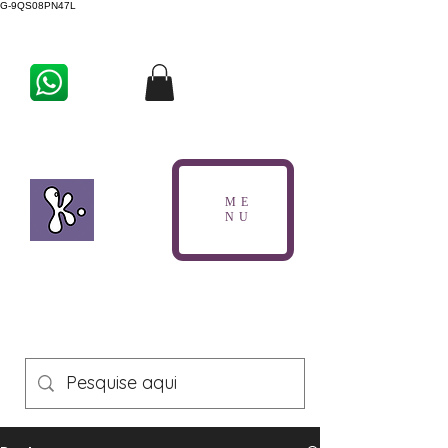
G-9QS08PN47L
ME
NU