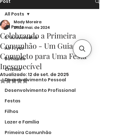
Post
All Posts
Mady Moreira
All Posts
31 de mai. de 2024
Celebrando a Primeira
1.º Aniversário
Comunhão - Um Guia
Air Fryer
Completo para Uma Festa
Batizado
Inesquecível
Crisma
Atualizado:
12 de set. de 2025
Desenvolvimento Pessoal
Avaliado com NaN de 5 estrelas.
Desenvolvimento Profissional
Festas
Filhos
Lazer e Família
Primeira Comunhão