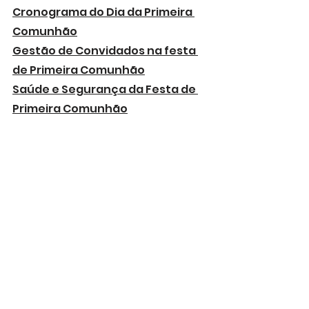
Cronograma do Dia da Primeira 
Comunhão
Gestão de Convidados na festa 
de Primeira Comunhão
Saúde e Segurança da Festa de 
Primeira Comunhão
O Transporte na festa de 
Primeira Comunhão
Assistência na cerimónia de 
Primeira Comunhão
Discurso e Agradecimentos na 
Festa de Primeira Comunhão
Atividades para Crianças na 
Festa de Primeira Comunhão
As Lembrancinhas da Primeira 
Comunhão