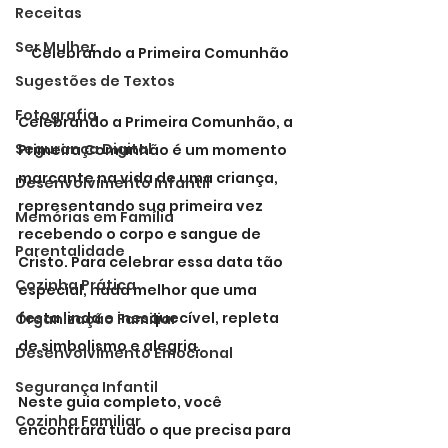
Receitas
Ser Mulher
Celebrando a Primeira Comunhão
Sugestões de Textos
Fotografia
Celebrando a Primeira Comunhão, a 
Segurança Digital
Primeira Comunhão é um momento 
marcante na vida de uma criança, 
Desenvolvimento Infantil
representando sua primeira vez 
Memórias em Família
recebendo o corpo e sangue de 
Parentalidade
Cristo. Para celebrar essa data tão 
Cozinha Prática
especial, nada melhor que uma 
festa linda e inesquecível, repleta 
Organização Familiar
de simbolismo e alegria.
Desenvolvimento Emocional
Segurança Infantil
Neste guia completo, você 
Cozinha Familiar
encontrará tudo o que precisa para 