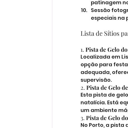
patinagem no
Sessão fotog
especiais na p
Lista de Sítios p
1. 
Pista de Gelo do
Localizada em Lis
opção para festa
adequada, oferece
supervisão.
2. 
Pista de Gelo de
Esta pista de gel
natalícia. Está e
um ambiente mág
3. 
Pista de Gelo d
No Porto, a pista