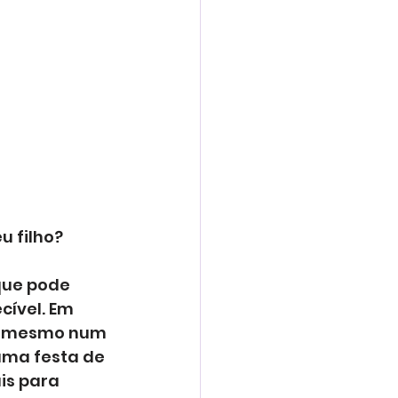
u filho?
que pode 
cível. Em 
e, mesmo num 
uma festa de 
is para 