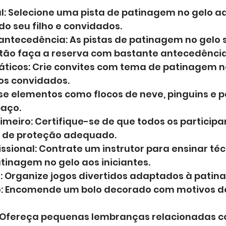
al: Selecione uma pista de patinagem no gelo 
do seu filho e convidados.
ntecedência: As pistas de patinagem no gelo 
ntão faça a reserva com bastante antecedência
ticos: Crie convites com tema de patinagem n
os convidados.
e elementos como flocos de neve, pinguins e p
paço.
meiro: Certifique-se de que todos os particip
 de proteção adequado.
fissional: Contrate um instrutor para ensinar téc
tinagem no gelo aos iniciantes.
: Organize jogos divertidos adaptados à patin
o: Encomende um bolo decorado com motivos d
Ofereça pequenas lembranças relacionadas c