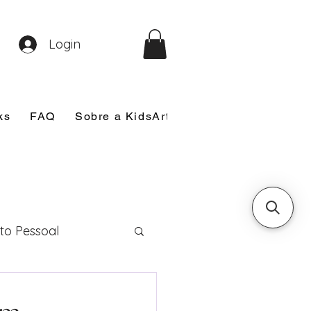
Login
ks
FAQ
Sobre a KidsArt
Sobre Mim
Nosso
to Pessoal
eira Comunhão