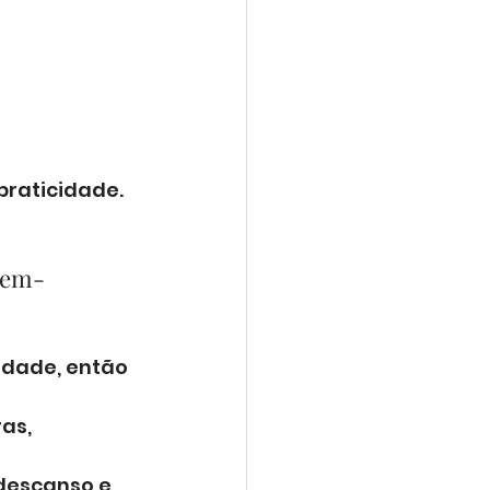
 
raticidade.
Bem-
idade, então 
as, 
descanso e 