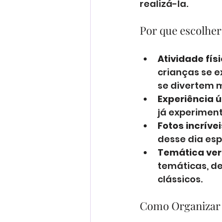
realizá-la.
Por que escolher
Atividade fís
crianças se 
se divertem m
Experiência ú
já experimen
Fotos incrívei
desse dia esp
Temática vers
temáticas, d
clássicos.
Como Organizar 