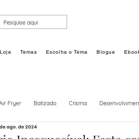
Loja
Temas
Escolha o Tema
Blogue
Eboo
Air Fryer
Batizado
Crisma
Desenvolvimen
 de ago. de 2024
nal
Festas
Filhos
Lazer e Família
Prim