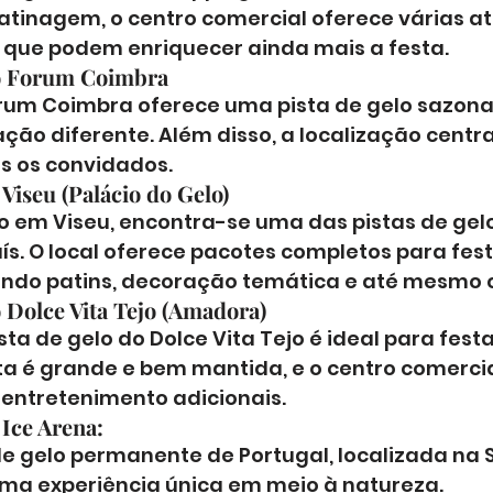
atinagem, o centro comercial oferece várias at
que podem enriquecer ainda mais a festa.
do Forum Coimbra
rum Coimbra oferece uma pista de gelo sazonal
ão diferente. Além disso, a localização central 
s os convidados.
 Viseu (Palácio do Gelo)
lo em Viseu, encontra-se uma das pistas de gel
s. O local oferece pacotes completos para fest
luindo patins, decoração temática e até mesmo 
o Dolce Vita Tejo (Amadora)
ta de gelo do Dolce Vita Tejo é ideal para festa
sta é grande e bem mantida, e o centro comercia
 entretenimento adicionais.
 Ice Arena:
de gelo permanente de Portugal, localizada na 
 uma experiência única em meio à natureza.