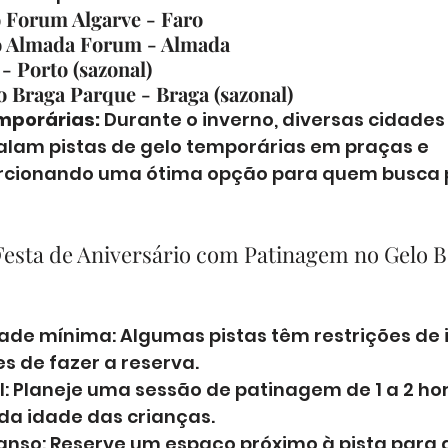
o Forum Algarve - Faro
do Almada Forum - Almada
- Porto (sazonal)
do Braga Parque - Braga (sazonal)
emporárias:
 Durante o inverno, diversas cidades
alam pistas de gelo temporárias em praças e 
orcionando uma ótima opção para quem busca p
Festa de Aniversário com Patinagem no Gelo 
dade mínima: Algumas pistas têm restrições de 
s de fazer a reserva.
: Planeje uma sessão de patinagem de 1 a 2 hor
a idade das crianças.
anso: Reserve um espaço próximo à pista para 