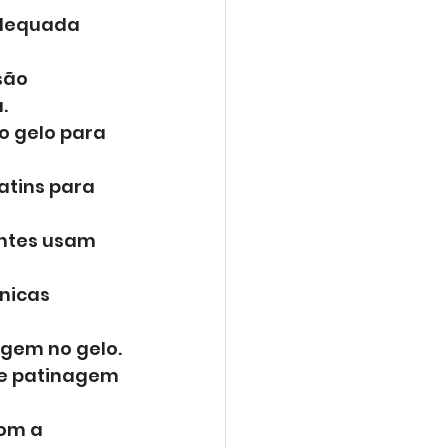
adequada 
são 
.
o gelo para 
atins para 
antes usam 
nicas 
agem no gelo.
e patinagem 
om a 