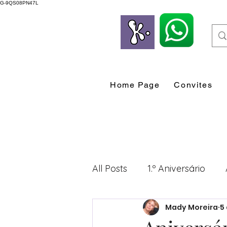
G-9QS08PN47L
Home Page
Convites
All Posts
1.º Aniversário
Mady Moreira
5
Desenvolvimento Profissio