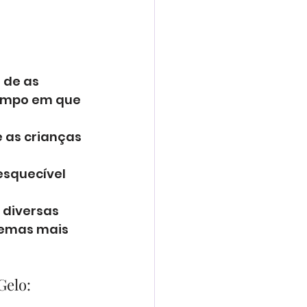
de as 
empo em que 
 as crianças 
esquecível 
diversas 
emas mais 
Gelo: