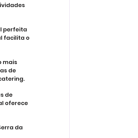
ividades 
 perfeita 
facilita o 
o mais 
as de 
catering.
s de 
l oferece 
Serra da 