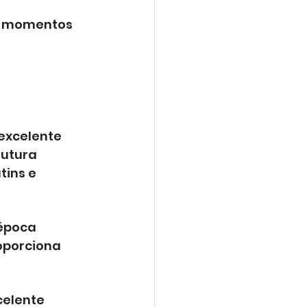
s momentos 
excelente 
utura 
ins e 
época 
oporciona 
celente 