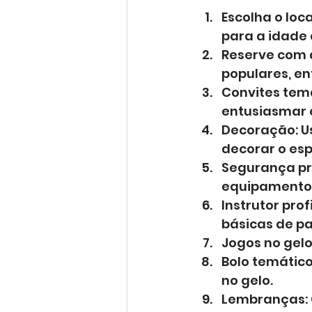
Escolha o loc
para a idade 
Reserve com a
populares, e
Convites temá
entusiasmar 
Decoração: Us
decorar o es
Segurança pri
equipamento
Instrutor pro
básicas de pa
Jogos no gelo
Bolo temátic
no gelo.
Lembranças: 