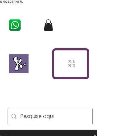
G-9QS08PN47L
ME
NU