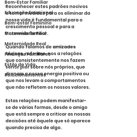
Bem-Estar Familiar
Reconhecer estes padrões nocivos 
Educação Emocional
e tomar medidas para os eliminar da 
nossa vida é fundamental para o 
Bem-estar Feminino
crescimento pessoal e para a 
harmonia familiar.
Maternidade Real
Maternidade Real
Quando falamos de 
amizades 
tóxicas
, referimo-nos a relações 
Finanças Familiares
que consistentemente nos fazem 
Estilo de Vida
sentir pior sobre nós próprios, que 
drenam a nossa energia positiva ou 
Relacionamentos
que nos levam a comportamentos 
que não refletem os nossos valores. 
Estas relações podem manifestar-
se de várias formas, desde o amigo 
que está sempre a criticar as nossas 
decisões até àquele que só aparece 
quando precisa de algo. 