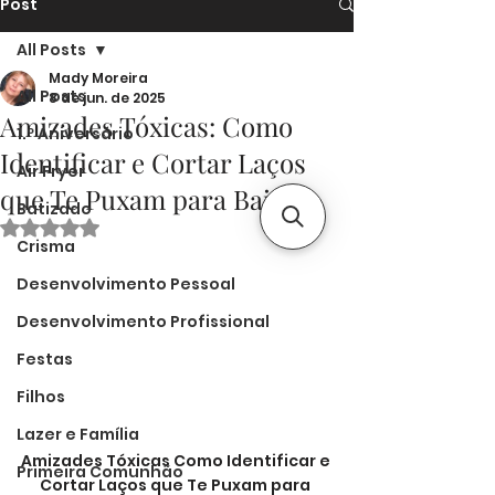
Post
All Posts
Mady Moreira
All Posts
8 de jun. de 2025
Amizades Tóxicas: Como
1.º Aniversário
Identificar e Cortar Laços
Air Fryer
que Te Puxam para Baixo
Batizado
Avaliado com NaN de 5 estrelas.
Crisma
Desenvolvimento Pessoal
Desenvolvimento Profissional
Festas
Filhos
Lazer e Família
Amizades Tóxicas Como Identificar e 
Primeira Comunhão
Cortar Laços que Te Puxam para 