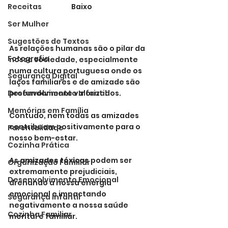
Baixo
Receitas
Ser Mulher
Sugestões de Textos
As relações humanas são o pilar da 
Fotografia
nossa sociedade, especialmente 
numa cultura portuguesa onde os 
Segurança Digital
laços familiares e de amizade são 
profundamente valorizados. 
Desenvolvimento Infantil
Memórias em Família
Contudo, nem todas as amizades 
contribuem positivamente para o 
Parentalidade
nosso bem-estar. 
Cozinha Prática
As 
amizades tóxicas
 podem ser 
Organização Familiar
extremamente prejudiciais, 
Desenvolvimento Emocional
drenando a nossa energia 
emocional e impactando 
Segurança Infantil
negativamente a nossa saúde 
Cozinha Familiar
mental e familiar. 