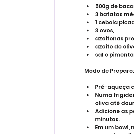
500g de baca
3 batatas méd
1 cebola picad
3 ovos, 
azeitonas pre
azeite de oliv
sal e pimenta
Modo de Preparo:
Pré-aqueça a A
Numa frigidei
oliva até dour
Adicione as p
minutos. 
Em um bowl, m