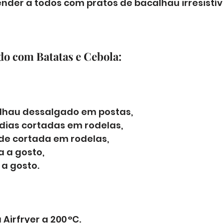
nder a todos com pratos de bacalhau irresistív
do com Batatas e Cebola:
lhau dessalgado em postas, 
dias cortadas em rodelas, 
de cortada em rodelas, 
a a gosto, 
 a gosto.
irfryer a 200 °C. 