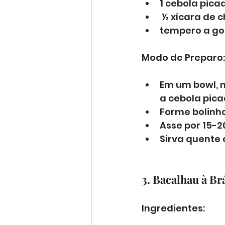
1 cebola pica
 ½ xícara de c
tempero a gos
Modo de Preparo:
Em um bowl, m
a cebola pica
Forme bolinho
Asse por 15-2
Sirva quente 
3. Bacalhau à Br
Ingredientes: