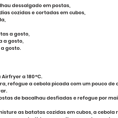
lhau dessalgado em postas, 
ias cozidas e cortadas em cubos, 
a, 
tas a gosto,
a a gosto, 
 a gosto.
irfryer a 180 °C. 
ra, refogue a cebola picada com um pouco de a
ar. 
ostas de bacalhau desfiadas e refogue por mai
isture as batatas cozidas em cubos, a cebola 