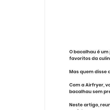
O bacalhau é um p
favoritos da culi
Mas quem disse qu
Com a Airfryer, v
bacalhau sem pres
Neste artigo, reu