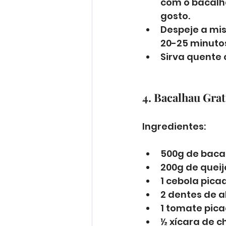
com o bacalha
gosto. 
Despeje a mis
20-25 minutos
Sirva quente 
4. Bacalhau Gra
Ingredientes:
500g de baca
200g de queij
1 cebola picad
2 dentes de a
1 tomate pica
½ xícara de c