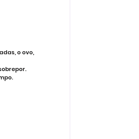
das, o ovo, 
obrepor. 
mpo. 