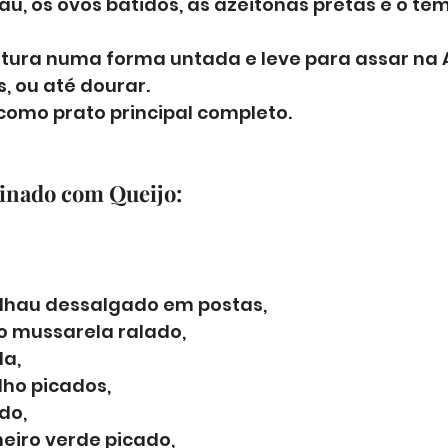
u, os ovos batidos, as azeitonas pretas e o te
tura numa forma untada e leve para assar na Ai
, ou até dourar. 
como prato principal completo.
tinado com Queijo:
lhau dessalgado em postas, 
o mussarela ralado, 
a, 
lho picados, 
do, 
heiro verde picado, 