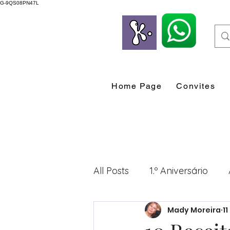
G-9QS08PN47L
Home Page
Convites
All Posts
1.º Aniversário
Mady Moreira
1
Desenvolvimento Profissio