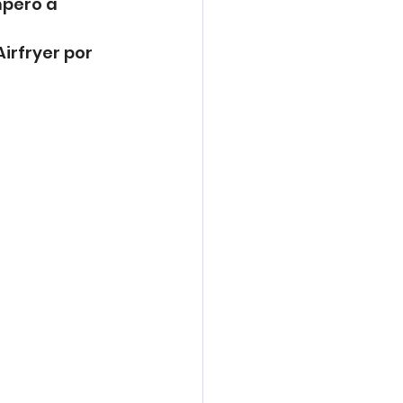
mpero a 
rfryer por 