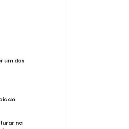
er um dos 
is de 
turar na 