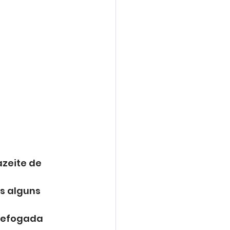
zeite de 
s alguns 
refogada 