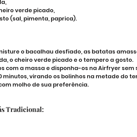
da,
heiro verde picado, 
to (sal, pimenta, paprica).
isture o bacalhau desfiado, as batatas amassa
da, o cheiro verde picado e o tempero a gosto. 
s com a massa e disponha-os na Airfryer sem s
0 minutos, virando os bolinhos na metade do te
com molho de sua preferência.
ás Tradicional: