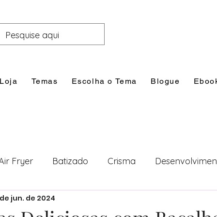
Loja
Temas
Escolha o Tema
Blogue
Eboo
Air Fryer
Batizado
Crisma
Desenvolvimen
1 de jun. de 2024
nal
Festas
Filhos
Lazer e Família
Prim