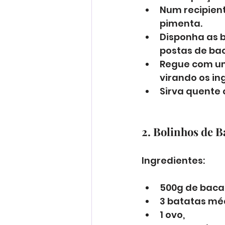
Num recipient
pimenta. 
Disponha as b
postas de bac
Regue com um 
virando os in
Sirva quente 
2. Bolinhos de B
Ingredientes:
500g de baca
3 batatas mé
1 ovo, 