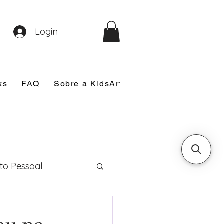
Login
ks
FAQ
Sobre a KidsArt
Sobre Mim
Nosso
to Pessoal
eira Comunhão