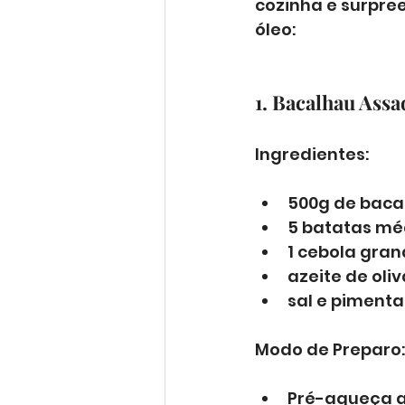
cozinha e surpree
óleo:
1. Bacalhau Assa
Ingredientes:
500g de baca
5 batatas mé
1 cebola gran
azeite de oliv
sal e pimenta
Modo de Preparo:
Pré-aqueça a A