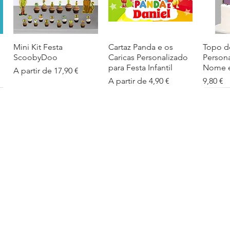
Mini Kit Festa
Visualização rápida
Cartaz Panda e os
Visualização rápida
Topo d
Visua
ScoobyDoo
Caricas Personalizado
Person
para Festa Infantil
Nome e
Preço promocional
A partir de
17,90 €
Preço promocional
Preço
A partir de
4,90 €
9,80 €
Cartaz Infantil
Visualização rápida
Figuras de Mesa
Visualização rápida
Autoco
Visua
Personalizado
Phineas e Ferb –
balões
Barbapapa com Nome
Decoração Criativa e
Preço
5,40 €
Divertida
Preço promocional
A partir de
4,90 €
Preço promocional
A partir de
12,00 €