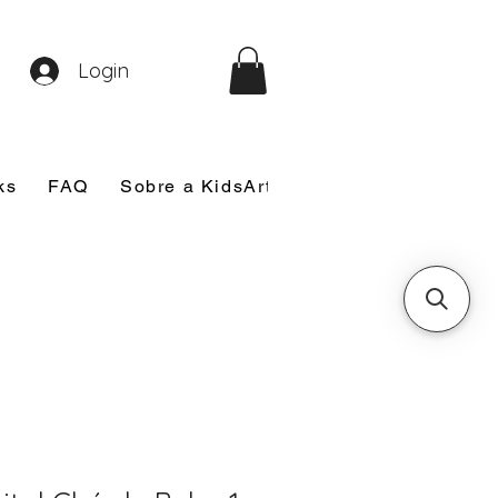
Login
ks
FAQ
Sobre a KidsArt
Sobre Mim
Nosso