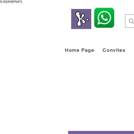
G-9QS08PN47L
Home Page
Convites