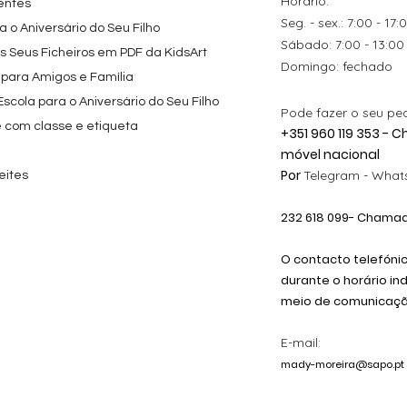
Horário:
entes
Seg. - sex.: 7:00 - 17:
 o Aniversário do Seu Filho
​​Sábado: 7:00 - 13:00
os Seus Ficheiros em PDF da KidsArt
​Domingo: fechado
 para Amigos e Família
cola para o Aniversário do Seu Filho
Pode fazer o seu pe
e com classe e etiqueta
+351 960 119 353 -
móvel nacional
Por
Telegram -
Whats
eites
232 618
099
- Chamada
O contacto telefóni
durante o horário in
meio de comunicação
E-mail:
mady-moreira@sapo.pt