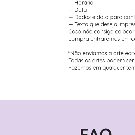
— Horário
— Data
— Dados e data para con
— Texto que deseja impre
Caso não consiga coloca
compra entraremos em co
-------------------------------
*Não enviamos a arte edit
Todas as artes podem ser 
Fazemos em qualquer tem
FAQ