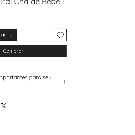
ital Chá de Bebe 1
rrinho
Comprar
Importantes para seu
eus artigos:
na de checkout (próximo passo
e "Notas do Pedido"
os detalhes de personalização