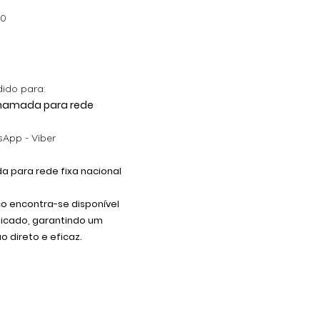
00
dido para:
 Chamada para rede
App - Viber
 para rede fixa nacional
co encontra-se disponível
dicado, garantindo um
 direto e eficaz.