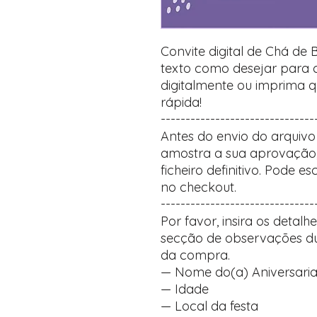
Convite digital de Chá de 
texto como desejar para cr
digitalmente ou imprima q
rápida!
-------------------------------
Antes do envio do arquivo 
amostra a sua aprovação,
ficheiro definitivo. Pode 
no checkout.
-------------------------------
Por favor, insira os detal
secção de observações du
da compra.
— Nome do(a) Aniversari
— Idade
— Local da festa