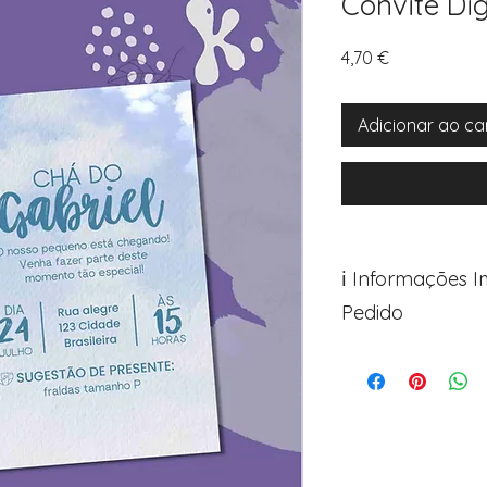
Convite Dig
Preço
4,70 €
Adicionar ao ca
ℹ️ Informações 
Pedido
Para personalizar s
Avance para a pági
após o carrinho)
Encontre o campo d
Adicione ali todos 
desejados