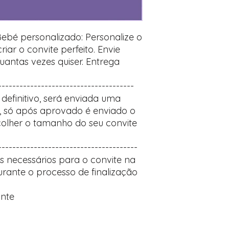
Prefere fazer seu 
para nos contactar:
Bebé personalizado: Personalize o
iar o convite perfeito. Envie
uantas vezes quiser. Entrega
--------------------------------------
definitivo, será enviada uma
 só após aprovado é enviado o
escolher o tamanho do seu convite
---------------------------------------
hes necessários para o convite na
rante o processo de finalização
ante