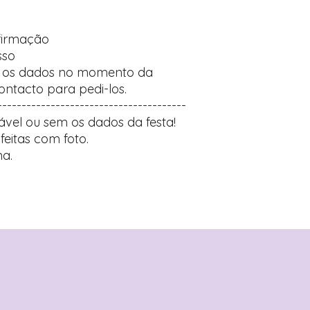
firmação
sso
r os dados no momento da
ntacto para pedi-los.
---------------------------------------
ável ou sem os dados da festa!
feitas com foto.
a.