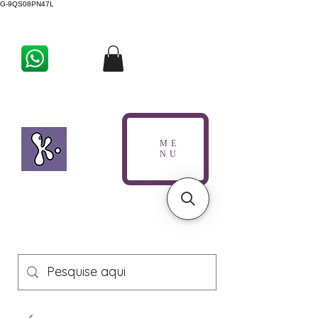
G-9QS08PN47L
ME
NU