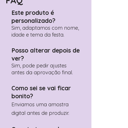
FAQ
Adicione ali todos os detalhes de
personalização desejados
Este produto é
Prefere fazer seu pedido pelo
personalizado?
WhatsApp?
Clique aqui para nos
contactar: +351 960 119 353
Sim, adaptamos com nome,
idade e tema da festa.
Posso alterar depois de
ver?
Sim, pode pedir ajustes
antes da aprovação final.
Como sei se vai ficar
bonito?
Enviamos uma amostra
digital antes de produzir.