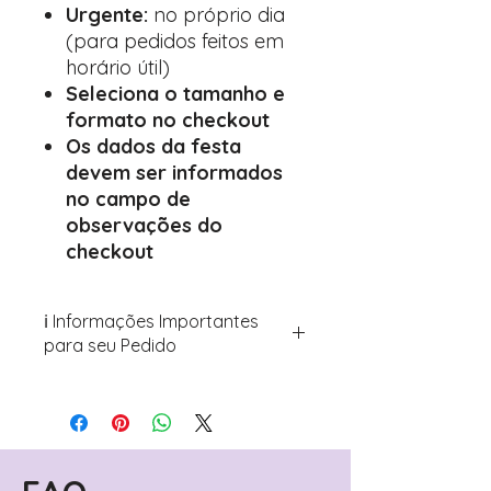
Urgente:
no próprio dia
(para pedidos feitos em
horário útil)
Seleciona o tamanho e
formato no checkout
Os dados da festa
devem ser informados
no campo de
observações do
checkout
ℹ️ Informações Importantes
para seu Pedido
Para personalizar seus artigos:
Avance para a página de checkout
(próximo passo após o carrinho)
Encontre o campo de "Notas do
Pedido"