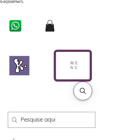
G-9QS08PN47L
ME
NU