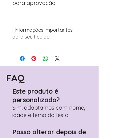
para aprovação
ℹ️ Informações Importantes
para seu Pedido
Para personalizar seus artigos:
Avance para a página de checkout
(próximo passo após o carrinho)
Encontre o campo de "Notas do
Pedido"
FAQ
Adicione ali todos os detalhes de
personalização desejados
Este produto é
Prefere fazer seu pedido pelo
personalizado?
WhatsApp?
Clique aqui para nos
contactar: +351 960 119 353
Sim, adaptamos com nome,
idade e tema da festa.
Posso alterar depois de