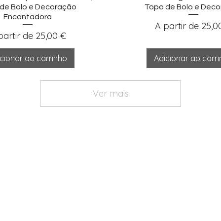
de Bolo e Decoração
Topo de Bolo e Dec
Encantadora
Preço promocio
A partir de
25,0
eço promocional
partir de
25,00 €
cionar ao carrinho
Adicionar ao carr
Ver mais