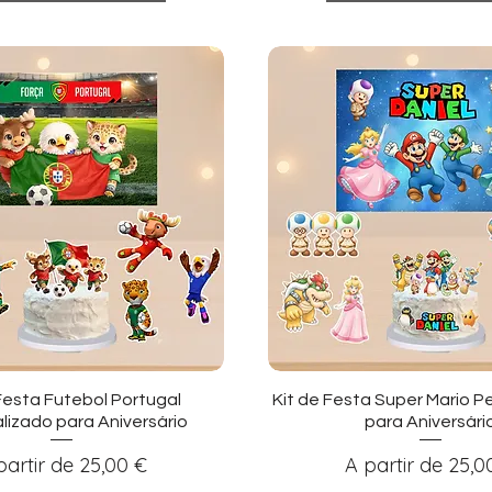
sualização rápida
Visualização ráp
Festa Futebol Portugal
Kit de Festa Super Mario P
lizado para Aniversário
para Aniversári
eço promocional
Preço promocio
partir de
25,00 €
A partir de
25,0