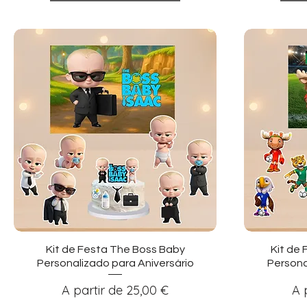
Visualização rápida
Vi
Kit de Festa The Boss Baby
Kit de 
Personalizado para Aniversário
Persona
Preço promocional
Pr
A partir de
25,00 €
A 