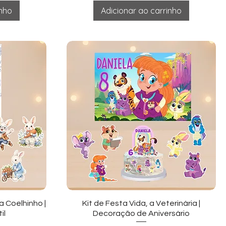
inho
Adicionar ao carrinho
ida
Visualização rápida
 Coelhinho |
Kit de Festa Vida, a Veterinária |
il
Decoração de Aniversário