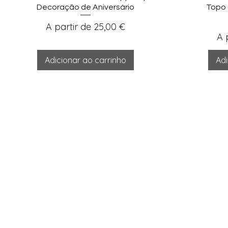
Decoração de Aniversário
Topo 
Preço promocional
A partir de
25,00 €
Pr
A 
Adicionar ao carrinho
Adi