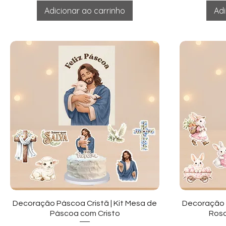
Adicionar ao carrinho
Adi
Visualização rápida
Vi
Decoração Páscoa Cristã | Kit Mesa de
Decoração 
Páscoa com Cristo
Rosa