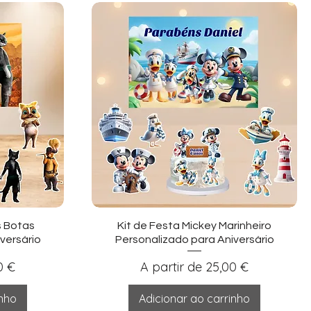
ida
Visualização rápida
s Botas
Kit de Festa Mickey Marinheiro
versário
Personalizado para Aniversário
nal
Preço promocional
0 €
A partir de
25,00 €
inho
Adicionar ao carrinho