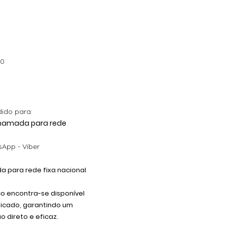
00
dido para:
 Chamada para rede
App - Viber
 para rede fixa nacional
co encontra-se disponível
dicado, garantindo um
 direto e eficaz.