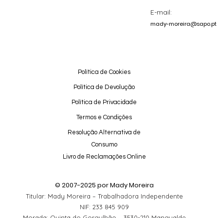
E-mail:
mady-moreira@sapo.pt
Política de Cookies
Política de Devolução
Política de Privacidade
Termos e Condições
Resolução Alternativa de
Consumo
Livro de Reclamações Online
© 2007-2025 por Mady Moreira
Titular: Mady Moreira – Trabalhadora Independente
NIF: 233 845 909
Morada: Quinta do Gorgulhão – 3530-210 Mangualde