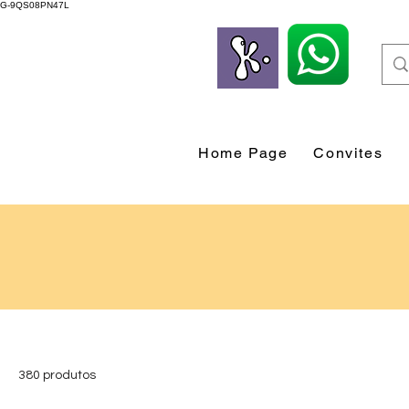
G-9QS08PN47L
Home Page
Convites
380 produtos