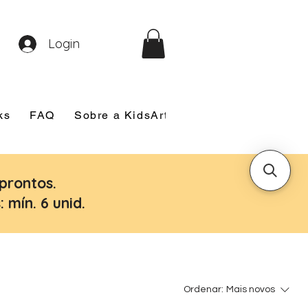
Login
ks
FAQ
Sobre a KidsArt
Sobre Mim
Nosso
prontos.
 mín. 6 unid.
Ordenar:
Mais novos