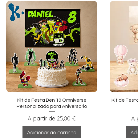
Visualização rápida
Vi
Kit de Festa Ben 10 Omniverse
Kit de Fest
Personalizado para Aniversário
Preço promocional
Pr
A partir de
25,00 €
A 
Adicionar ao carrinho
Adi