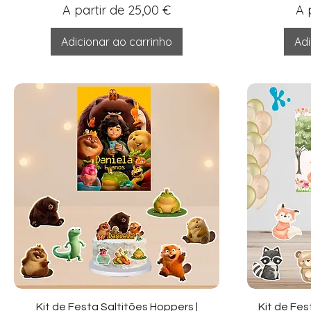
Preço promocional
Pr
A partir de
25,00 €
A 
Adicionar ao carrinho
Adi
Visualização rápida
Vi
Kit de Festa Saltitões Hoppers |
Kit de Fes