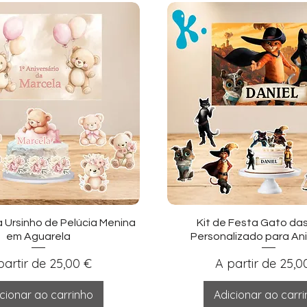
sualização rápida
Visualização ráp
a Ursinho de Pelúcia Menina
Kit de Festa Gato da
em Aguarela
Personalizado para Ani
eço promocional
Preço promocio
partir de
25,00 €
A partir de
25,0
cionar ao carrinho
Adicionar ao carr