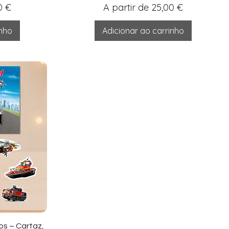
nal
Preço promocional
0 €
A partir de
25,00 €
inho
Adicionar ao carrinho
ida
os – Cartaz,