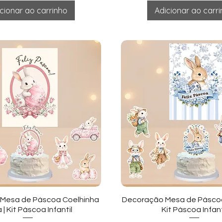
cionar ao carrinho
Adicionar ao carr
sualização rápida
Visualização ráp
Mesa de Páscoa Coelhinha
Decoração Mesa de Páscoa
 | Kit Páscoa Infantil
Kit Páscoa Infant