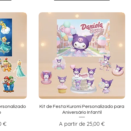
ida
Visualização rápida
ersonalizado
Kit de Festa Kuromi Personalizado para
o
Aniversário Infantil
nal
Preço promocional
0 €
A partir de
25,00 €