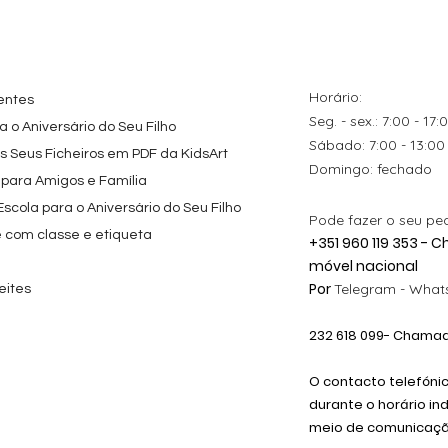
Horário:
entes
Seg. - sex.: 7:00 - 17:
 o Aniversário do Seu Filho
​​Sábado: 7:00 - 13:00
os Seus Ficheiros em PDF da KidsArt
​Domingo: fechado
 para Amigos e Família
cola para o Aniversário do Seu Filho
Pode fazer o seu pe
e com classe e etiqueta
+351 960 119 353 -
móvel nacional
Por
Telegram -
Whats
eites
232 618
099
- Chamada
O contacto telefóni
durante o horário in
meio de comunicação