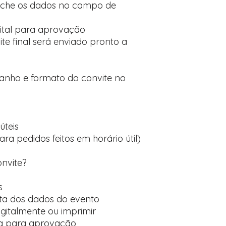
nche os dados no campo de
ital para aprovação
te final será enviado pronto a
manho e formato do convite no
úteis
ara pedidos feitos em horário útil)
onvite?
s
ta dos dados do evento
digitalmente ou imprimir
ída para aprovação