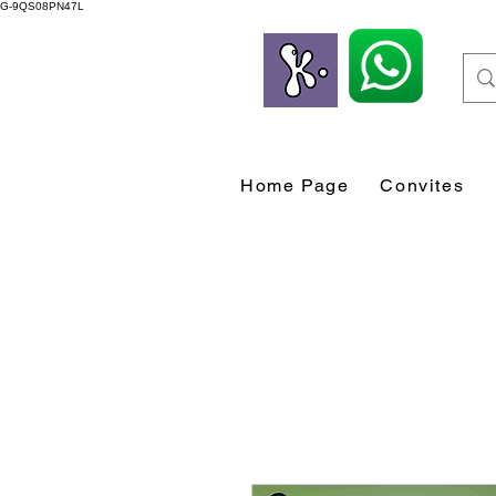
G-9QS08PN47L
Home Page
Convites