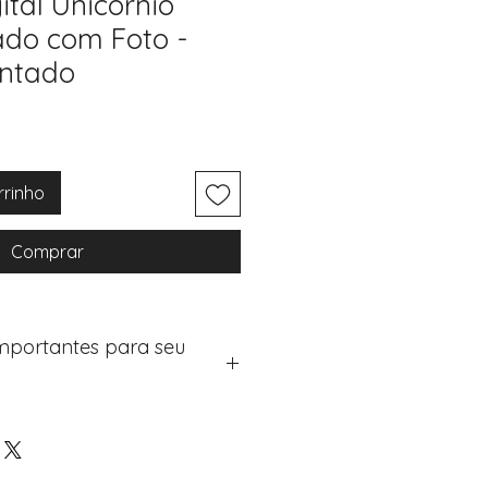
ital Unicórnio
ado com Foto -
ntado
rrinho
Comprar
Importantes para seu
eus artigos:
na de checkout (próximo passo