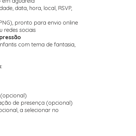
o em aguarela
ade, data, hora, local, RSVP,
PNG), pronto para envio online
 redes sociais
mpressão
infantis com tema de fantasia,
:
(opcional)
ção de presença (opcional)
cional, a selecionar no