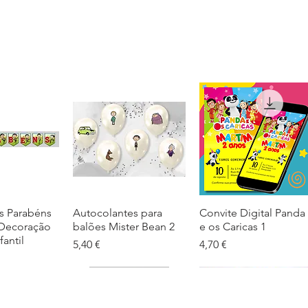
s Parabéns
ação rápida
Autocolantes para
Visualização rápida
Convite Digital Panda
Visualização rápida
 Decoração
balões Mister Bean 2
e os Caricas 1
fantil
Preço
Preço
5,40 €
4,70 €