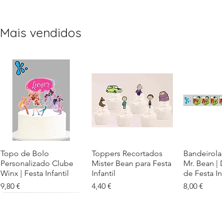
Mais vendidos
Topo de Bolo
Visualização rápida
Toppers Recortados
Visualização rápida
Bandeirola
Visualiz
Personalizado Clube
Mister Bean para Festa
Mr. Bean |
Winx | Festa Infantil
Infantil
de Festa In
Preço
Preço
Preço
9,80 €
4,40 €
8,00 €