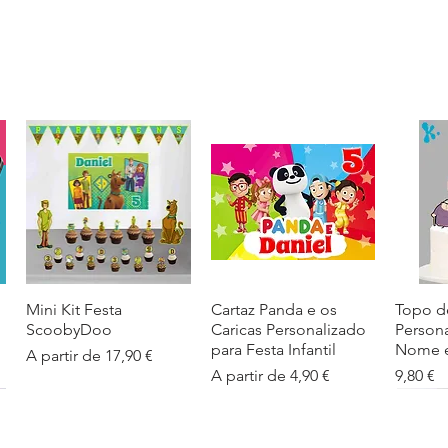
Mini Kit Festa
Visualização rápida
Cartaz Panda e os
Visualização rápida
Topo d
Visua
ScoobyDoo
Caricas Personalizado
Person
para Festa Infantil
Nome e
Preço promocional
A partir de
17,90 €
Preço promocional
Preço
A partir de
4,90 €
9,80 €