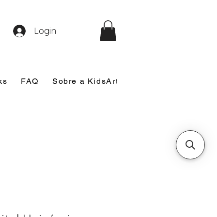
Login
ks
FAQ
Sobre a KidsArt
Sobre Mim
Nosso