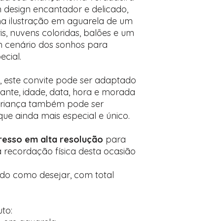
Encontre o campo d
design encantador e delicado,
Adicione ali todos 
ma ilustração em aguarela de um
desejados
is, nuvens coloridas, balões e um
Prefere fazer seu 
um cenário dos sonhos para
para nos contactar:
ecial.
, este convite pode ser adaptado
nte, idade, data, hora e morada
criança também pode ser
que ainda mais especial e único.
esso em alta resolução
para
recordação física desta ocasião
ado como desejar, com total
to: