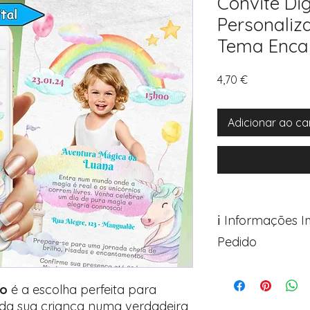
Convite Dig
Personaliz
Tema Enca
Preço
4,70 €
Adicionar ao ca
ℹ️ Informações 
Pedido
Para personalizar s
Avance para a pági
io
é a escolha perfeita para
após o carrinho)
 da sua criança numa verdadeira