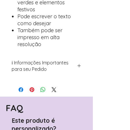
verdes e elementos
festivos
Pode escrever o texto
como desejar
Também pode ser
impresso em alta
resolução
ℹ️ Informações Importantes
para seu Pedido
Para personalizar seus artigos:
Avance para a página de checkout
(próximo passo após o carrinho)
Encontre o campo de "Notas do
Pedido"
FAQ
Adicione ali todos os detalhes de
personalização desejados
Este produto é
Prefere fazer seu pedido pelo
personalizado?
WhatsApp?
Clique aqui para nos