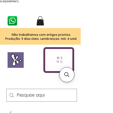
G-9QS08PN47L
Não trabalhamos com artigos prontos.
Produção: 5 dias úteis. Lembranças: mín. 6 unid.
ME
NU