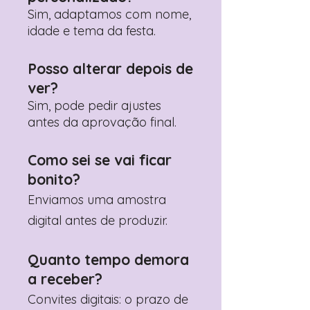
contactar: +351 960 119 353
Sim, adaptamos com nome,
idade e tema da festa.
Posso alterar depois de
ver?
Sim, pode pedir ajustes
antes da aprovação final.
Como sei se vai ficar
bonito?
Enviamos uma amostra
digital antes de produzir.
Quanto tempo demora
a receber?
Convites digitais: o prazo de