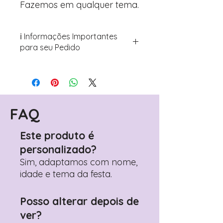
Fazemos em qualquer tema.
ℹ️ Informações Importantes
para seu Pedido
Para personalizar seus artigos:
Avance para a página de checkout
(próximo passo após o carrinho)
Encontre o campo de "Notas do
Pedido"
FAQ
Adicione ali todos os detalhes de
personalização desejados
Este produto é
Prefere fazer seu pedido pelo
personalizado?
WhatsApp?
Clique aqui para nos
contactar: +351 960 119 353
Sim, adaptamos com nome,
idade e tema da festa.
Posso alterar depois de
ver?