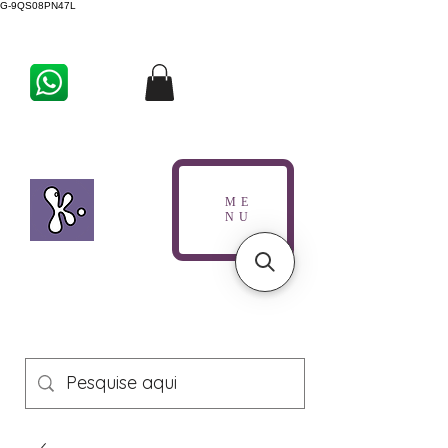
G-9QS08PN47L
ME
NU