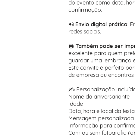
do evento como data, hora
confirmação.
📲
Envio digital prático
: 
redes sociais.
🖨️
Também pode ser impr
excelente para quem prefe
guardar uma lembrança es
Este convite é perfeito par
de empresa ou encontros 
✍️ Personalização Incluída
Nome da aniversariante
Idade
Data, hora e local da festa
Mensagem personalizada 
Informação para confirma
Com ou sem fotografia (op