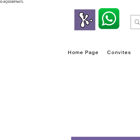
G-9QS08PN47L
Home Page
Convites