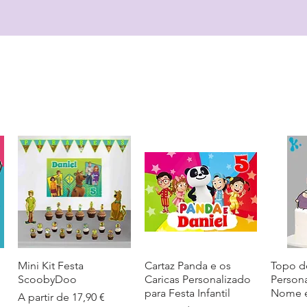
Mini Kit Festa
Visualização rápida
Cartaz Panda e os
Visualização rápida
Topo d
Visua
ScoobyDoo
Caricas Personalizado
Person
para Festa Infantil
Nome e
Preço promocional
A partir de
17,90 €