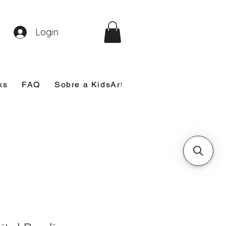
Login
ks
FAQ
Sobre a KidsArt
Sobre Mim
Nosso