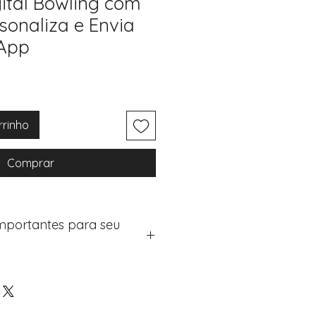
gital Bowling com
sonaliza e Envia
App
rrinho
Comprar
Importantes para seu
eus artigos:
na de checkout (próximo passo