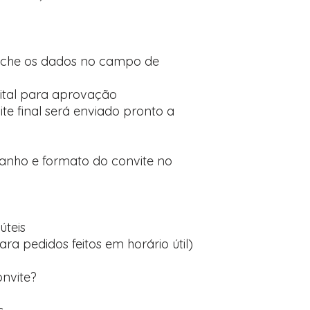
nche os dados no campo de
ital para aprovação
te final será enviado pronto a
manho e formato do convite no
úteis
ara pedidos feitos em horário útil)
onvite?