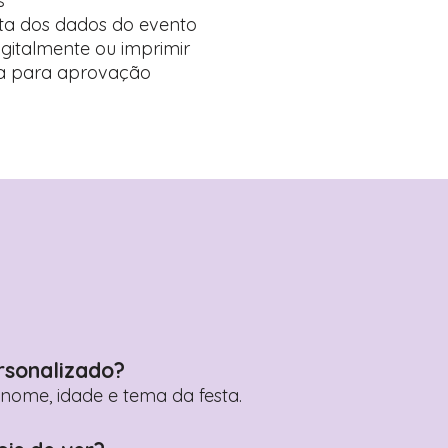
s
ta dos dados do evento
digitalmente ou imprimir
ída para aprovação
rsonalizado?
ome, idade e tema da festa.