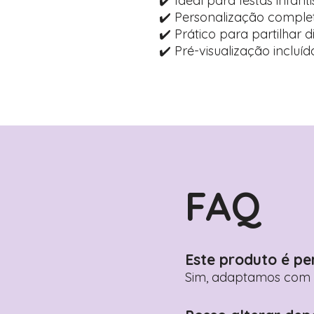
✔️ Ideal para festas infanti
✔️ Personalização comple
✔️ Prático para partilhar 
✔️ Pré-visualização inclu
FAQ
Este produto é pe
Sim, adaptamos com n