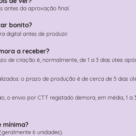
ois de ver?
es antes da aprovação final.
car bonito?
digital antes de produzir.
mora a receber?
razo de criação é, normalmente, de 1 a 3 dias úteis a
nalizados: o prazo de produção é de cerca de 5 dias ú
o, o envio por CTT registado demora, em média, 1 a 3
e mínima?
geralmente 6 unidades).