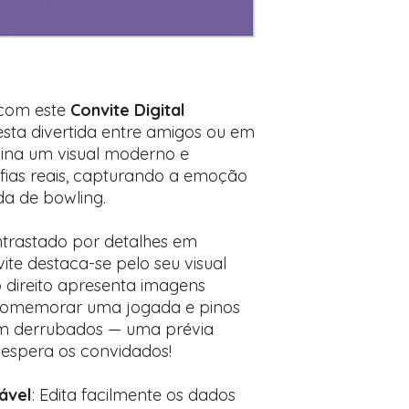
Encontre o campo d
Adicione ali todos 
desejados
Prefere fazer seu 
para nos contactar:
 com este
Convite Digital
festa divertida entre amigos ou em
bina um visual moderno e
fias reais, capturando a emoção
da de bowling.
trastado por detalhes em
ite destaca-se pelo seu visual
o direito apresenta imagens
 comemorar uma jogada e pinos
em derrubados — uma prévia
 espera os convidados!
ável
: Edita facilmente os dados