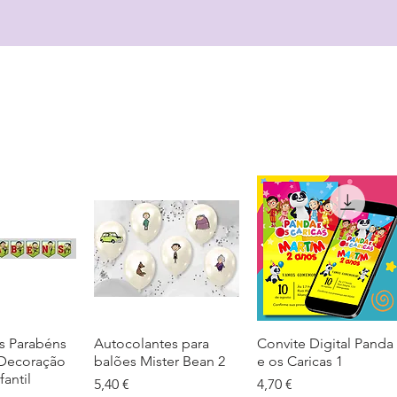
s Parabéns
ação rápida
Autocolantes para
Visualização rápida
Convite Digital Panda
Visualização rápida
 Decoração
balões Mister Bean 2
e os Caricas 1
fantil
Preço
Preço
5,40 €
4,70 €