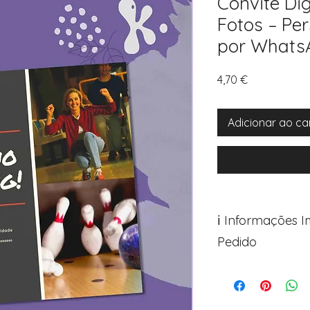
Convite Di
Fotos – Per
por Whats
Preço
4,70 €
Adicionar ao ca
ℹ️ Informações 
Pedido
Para personalizar s
Avance para a pági
após o carrinho)