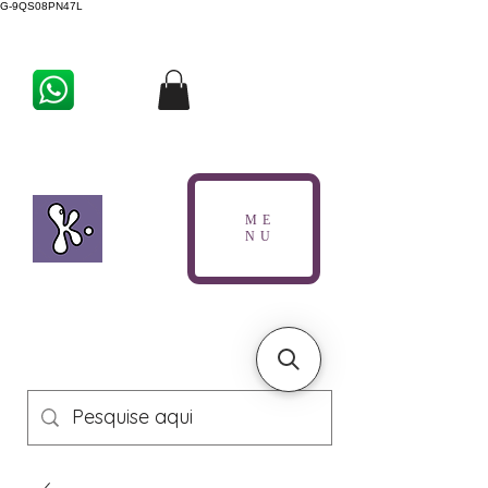
G-9QS08PN47L
ME
NU