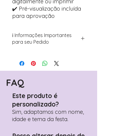
digitalmente ou imprimir
✔️ Pré-visualização incluída
para aprovação
ℹ️ Informações Importantes
para seu Pedido
Para personalizar seus artigos:
Avance para a página de checkout
(próximo passo após o carrinho)
Encontre o campo de "Notas do
Pedido"
FAQ
Adicione ali todos os detalhes de
personalização desejados
Este produto é
Prefere fazer seu pedido pelo
personalizado?
WhatsApp?
Clique aqui para nos
contactar: +351 960 119 353
Sim, adaptamos com nome,
idade e tema da festa.
Posso alterar depois de