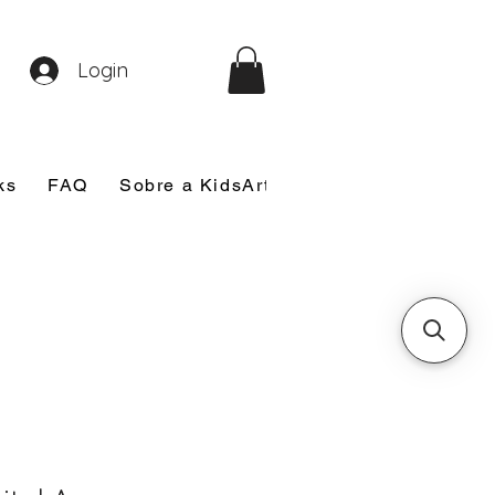
Login
ks
FAQ
Sobre a KidsArt
Sobre Mim
Nosso