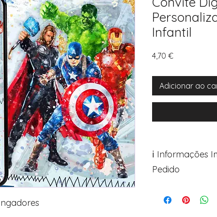
Convite Dig
Personaliz
Infantil
Preço
4,70 €
Adicionar ao ca
ℹ️ Informações 
Pedido
Para personalizar s
Avance para a pági
Vingadores
após o carrinho)