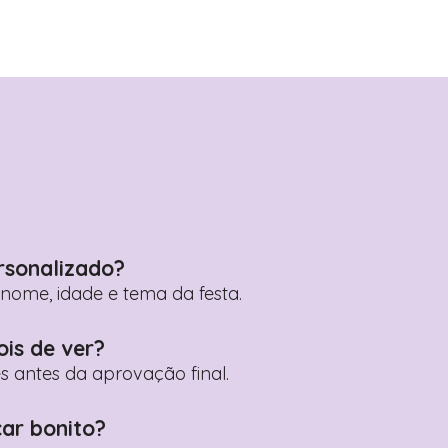
rsonalizado?
ome, idade e tema da festa.
ois de ver?
es antes da aprovação final.
car bonito?