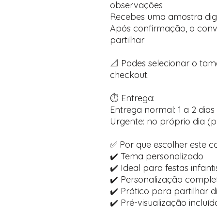
observações
Recebes uma amostra dig
Após confirmação, o convi
partilhar
📐 Podes selecionar o ta
checkout.
⏱️ Entrega:
Entrega normal: 1 a 2 dias 
Urgente: no próprio dia (p
✅ Por que escolher este c
✔️ Tema personalizado
✔️ Ideal para festas infanti
✔️ Personalização comple
✔️ Prático para partilhar 
✔️ Pré-visualização inclu