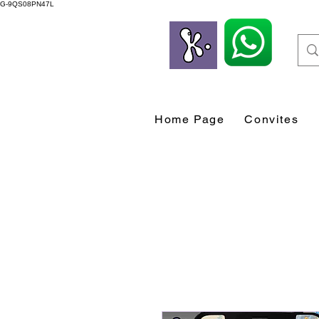
G-9QS08PN47L
Home Page
Convites