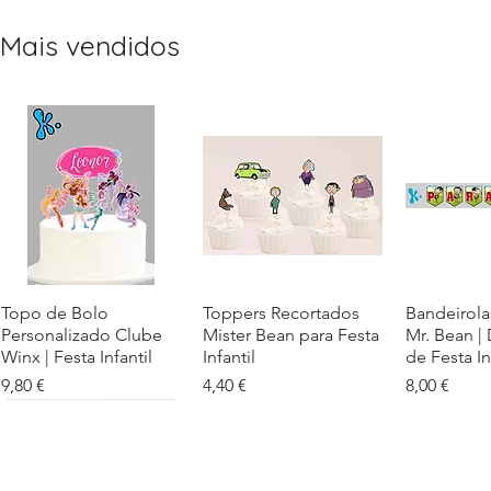
Mais vendidos
Topo de Bolo
Visualização rápida
Toppers Recortados
Visualização rápida
Bandeirola
Visualiz
Personalizado Clube
Mister Bean para Festa
Mr. Bean |
Winx | Festa Infantil
Infantil
de Festa In
Preço
Preço
Preço
9,80 €
4,40 €
8,00 €