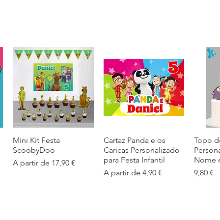
Mini Kit Festa
Visualização rápida
Cartaz Panda e os
Visualização rápida
Topo d
Visua
ScoobyDoo
Caricas Personalizado
Person
para Festa Infantil
Nome e
Preço promocional
A partir de
17,90 €
Preço promocional
Preço
A partir de
4,90 €
9,80 €