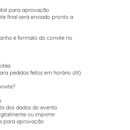
ital para aprovação
te final será enviado pronto a
manho e formato do convite no
úteis
ara pedidos feitos em horário útil)
onvite?
s
ta dos dados do evento
digitalmente ou imprimir
ída para aprovação