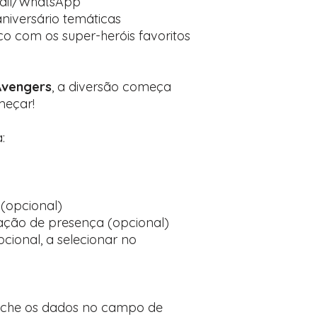
mail/WhatsApp
aniversário temáticas
ico com os super-heróis favoritos
 Avengers
, a diversão começa
meçar!
:
(opcional)
ção de presença (opcional)
cional, a selecionar no
nche os dados no campo de