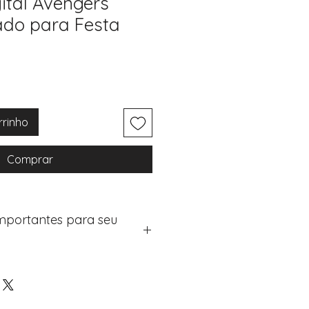
ital Avengers
ado para Festa
rrinho
Comprar
Importantes para seu
eus artigos:
na de checkout (próximo passo