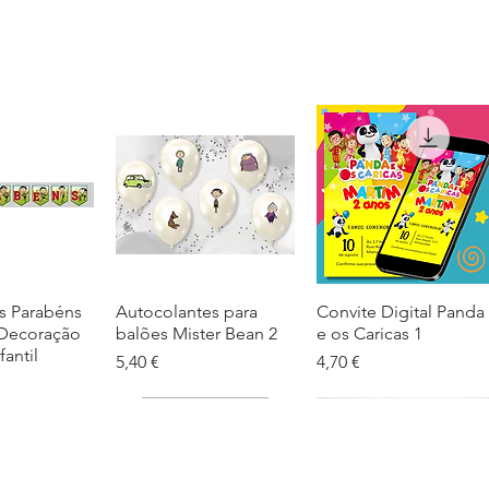
s Parabéns
ação rápida
Autocolantes para
Visualização rápida
Convite Digital Panda
Visualização rápida
 Decoração
balões Mister Bean 2
e os Caricas 1
fantil
Preço
Preço
5,40 €
4,70 €