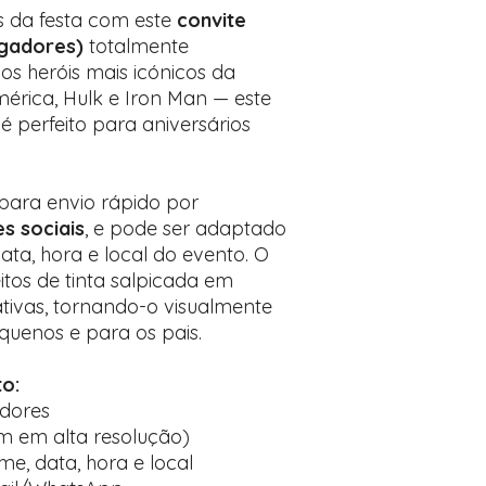
Encontre o campo d
 da festa com este
convite
Adicione ali todos 
ngadores)
totalmente
desejados
os heróis mais icónicos da
Prefere fazer seu 
érica, Hulk e Iron Man — este
para nos contactar:
 é perfeito para aniversários
l para envio rápido por
s sociais
, e pode ser adaptado
ta, hora e local do evento. O
itos de tinta salpicada em
ativas, tornando-o visualmente
quenos e para os pais.
to:
adores
em em alta resolução)
e, data, hora e local