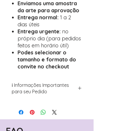
Enviamos uma amostra
da arte para aprovação
Entrega normal:
1 a 2
dias úteis
Entrega urgente:
no
próprio dia (para pedidos
feitos em horário útil)
Podes selecionar o
tamanho e formato do
convite no checkout
ℹ️ Informações Importantes
para seu Pedido
Para personalizar seus artigos:
Avance para a página de checkout
(próximo passo após o carrinho)
Encontre o campo de "Notas do
Pedido"
FAQ