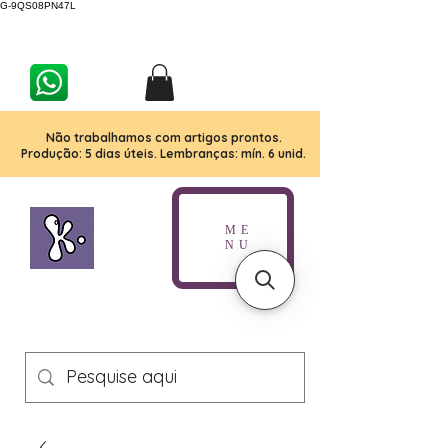
G-9QS08PN47L
Não trabalhamos com artigos prontos.
Produção: 5 dias úteis. Lembranças: mín. 6 unid.
ME
NU