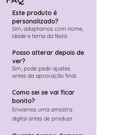
Adicione ali todos os detalhes de
personalização desejados
Este produto é
Prefere fazer seu pedido pelo
personalizado?
WhatsApp?
Clique aqui para nos
contactar: +351 960 119 353
Sim, adaptamos com nome,
idade e tema da festa.
Posso alterar depois de
ver?
Sim, pode pedir ajustes
antes da aprovação final.
Como sei se vai ficar
bonito?
Enviamos uma amostra
digital antes de produzir.