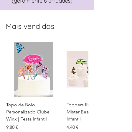
(geralmente 6 unidades).
Mais vendidos
Topo de Bolo
Toppers Recortados
Personalizado Clube
Mister Bean para Festa
Winx | Festa Infantil
Infantil
Preço
Preço
9,80 €
4,40 €