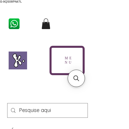
G-9QS08PN47L
ME
NU