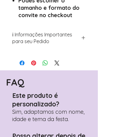
Podes escolher o
tamanho e formato do
convite no checkout
ℹ️ Informações Importantes
para seu Pedido
Para personalizar seus artigos:
Avance para a página de checkout
(próximo passo após o carrinho)
Encontre o campo de "Notas do
Pedido"
FAQ
Adicione ali todos os detalhes de
personalização desejados
Este produto é
Prefere fazer seu pedido pelo
personalizado?
WhatsApp?
Clique aqui para nos
contactar: +351 960 119 353
Sim, adaptamos com nome,
idade e tema da festa.
Posso alterar depois de