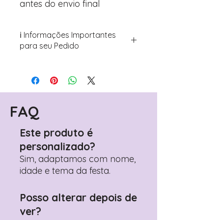
antes do envio final
ℹ️ Informações Importantes
para seu Pedido
Para personalizar seus artigos:
Avance para a página de checkout
(próximo passo após o carrinho)
Encontre o campo de "Notas do
Pedido"
FAQ
Adicione ali todos os detalhes de
personalização desejados
Este produto é
Prefere fazer seu pedido pelo
personalizado?
WhatsApp?
Clique aqui para nos
contactar: +351 960 119 353
Sim, adaptamos com nome,
idade e tema da festa.
Posso alterar depois de
ver?