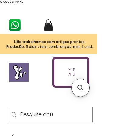
G-9QS08PN47L
Não trabalhamos com artigos prontos.
Produção: 5 dias úteis. Lembranças: mín. 6 unid.
ME
NU