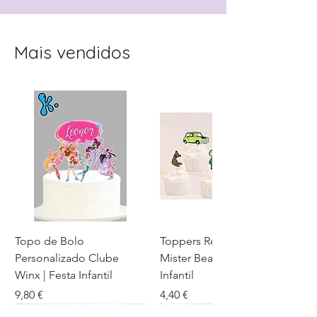
Mais vendidos
Topo de Bolo
Toppers Recortados
Personalizado Clube
Mister Bean para Festa
Winx | Festa Infantil
Infantil
Preço
Preço
9,80 €
4,40 €