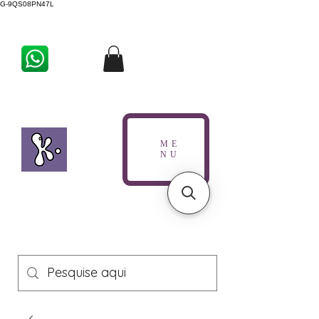
G-9QS08PN47L
ME
NU