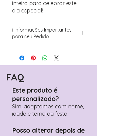
inteira para celebrar este
dia especial!
ℹ️ Informações Importantes
para seu Pedido
Para personalizar seus artigos:
Avance para a página de checkout
(próximo passo após o carrinho)
Encontre o campo de "Notas do
Pedido"
FAQ
Adicione ali todos os detalhes de
personalização desejados
Este produto é
Prefere fazer seu pedido pelo
personalizado?
WhatsApp?
Clique aqui para nos
contactar: +351 960 119 353
Sim, adaptamos com nome,
idade e tema da festa.
Posso alterar depois de