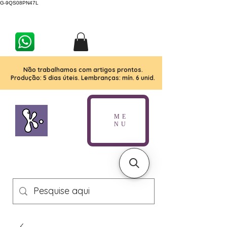
G-9QS08PN47L
Não trabalhamos com artigos prontos.
Produção: 5 dias úteis. Lembranças: mín. 6 unid.
ME
NU