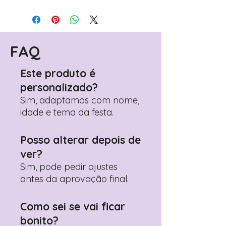
Para personalizar seus artigos:
Avance para a página de checkout
(próximo passo após o carrinho)
Encontre o campo de "Notas do
Pedido"
FAQ
Adicione ali todos os detalhes de
personalização desejados
Este produto é
Prefere fazer seu pedido pelo
personalizado?
WhatsApp?
Clique aqui para nos
contactar: +351 960 119 353
Sim, adaptamos com nome,
idade e tema da festa.
Posso alterar depois de
ver?
Sim, pode pedir ajustes
antes da aprovação final.
Como sei se vai ficar
bonito?