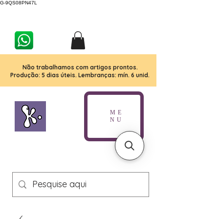
G-9QS08PN47L
Não trabalhamos com artigos prontos.
Produção: 5 dias úteis. Lembranças: mín. 6 unid.
ME
NU