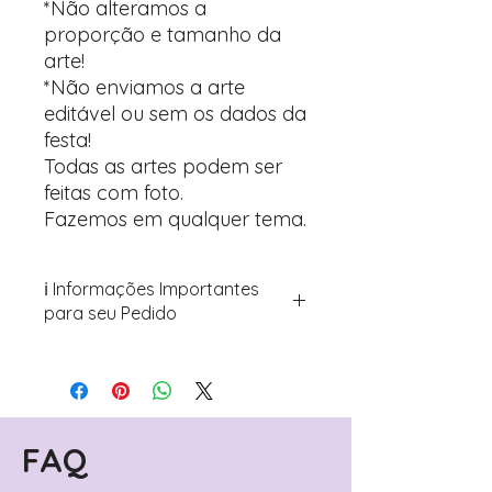
*Não alteramos a
proporção e tamanho da
arte!
*Não enviamos a arte
editável ou sem os dados da
festa!
Todas as artes podem ser
feitas com foto.
Fazemos em qualquer tema.
ℹ️ Informações Importantes
para seu Pedido
Para personalizar seus artigos:
Avance para a página de checkout
(próximo passo após o carrinho)
Encontre o campo de "Notas do
Pedido"
FAQ
Adicione ali todos os detalhes de