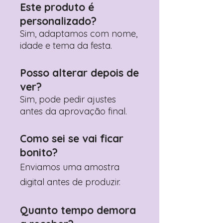
personalização desejados
Este produto é
Prefere fazer seu pedido pelo
personalizado?
WhatsApp?
Clique aqui para nos
contactar: +351 960 119 353
Sim, adaptamos com nome,
idade e tema da festa.
Posso alterar depois de
ver?
Sim, pode pedir ajustes
antes da aprovação final.
Como sei se vai ficar
bonito?
Enviamos uma amostra
digital antes de produzir.
Quanto tempo demora