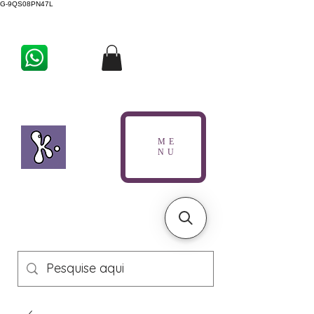
G-9QS08PN47L
ME
NU