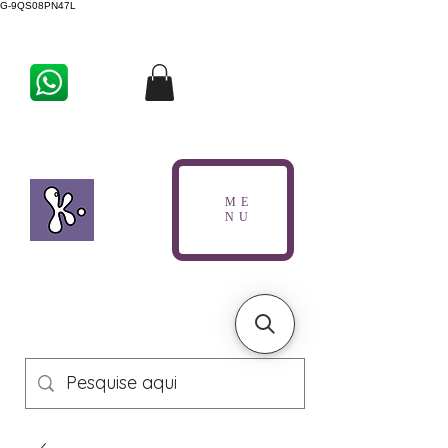
G-9QS08PN47L
ME
NU