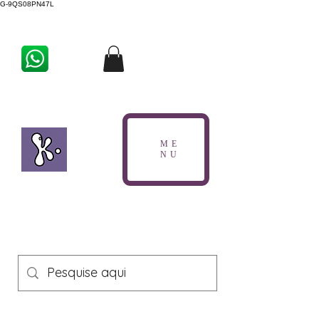
G-9QS08PN47L
ME
NU