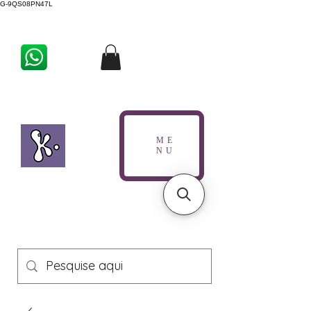
G-9QS08PN47L
ME
NU