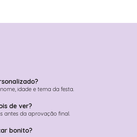
rsonalizado?
ome, idade e tema da festa.
ois de ver?
es antes da aprovação final.
car bonito?