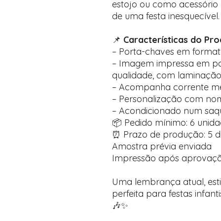
estojo ou como acessório
de uma festa inesquecível.
📌
Características do Pro
– Porta-chaves em forma
– Imagem impressa em pap
qualidade, com laminação 
– Acompanha corrente metá
– Personalização com no
– Acondicionado num saqu
📦 Pedido mínimo: 6 unid
⏰ Prazo de produção: 5 di
Amostra prévia enviada
Impressão após aprovaç
Uma lembrança atual, estil
perfeita para festas infan
🎶✨