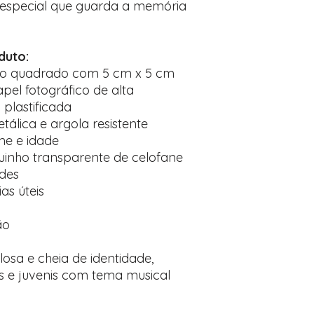
 especial que guarda a memória
duto:
to quadrado com 5 cm x 5 cm
el fotográfico de alta
plastificada
lica e argola resistente
me e idade
inho transparente de celofane
ades
as úteis
ão
osa e cheia de identidade,
tis e juvenis com tema musical