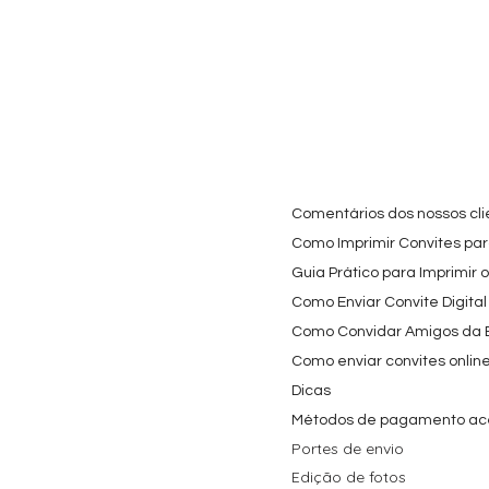
Cartaz Phineas e Ferb
Visualização rápida
Topo de Bolo Phineas
Visualização rápida
Autocolan
Visualiz
Personalizado para
e Ferb Personalizado |
Personaliz
Festa Infantil
Nome e Idade
e os Carica
Copos de 
Preço promocional
Preço
A partir de
3,90 €
9,80 €
Preço
4,40 €
Comentários dos nossos cli
Como Imprimir Convites para
Guia Prático para Imprimir 
Como Enviar Convite Digital
Como Convidar Amigos da Es
Como enviar convites onlin
Dicas
Métodos de pagamento ac
Portes de envio
Edição de fotos