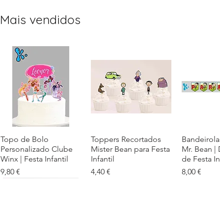
Mais vendidos
Topo de Bolo
Visualização rápida
Toppers Recortados
Visualização rápida
Bandeirola
Visualiz
Personalizado Clube
Mister Bean para Festa
Mr. Bean |
Winx | Festa Infantil
Infantil
de Festa In
Preço
Preço
Preço
9,80 €
4,40 €
8,00 €