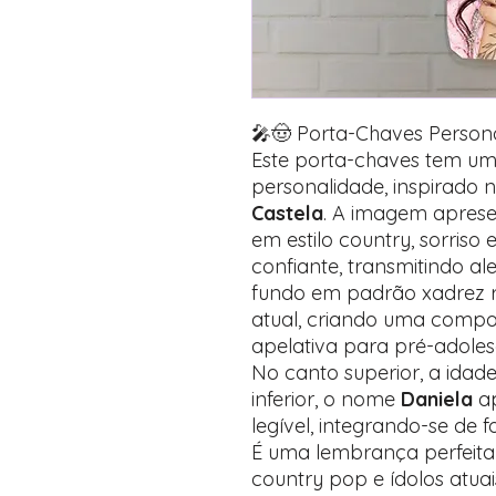
🎤🤠 Porta-Chaves Person
Este porta-chaves tem um 
personalidade, inspirado 
Castela
. A imagem apres
em estilo country, sorris
confiante, transmitindo ale
fundo em padrão xadrez ro
atual, criando uma compo
apelativa para pré-adoles
No canto superior, a idad
inferior, o nome
Daniela
ap
legível, integrando-se de 
É uma lembrança perfeita 
country pop e ídolos atuai