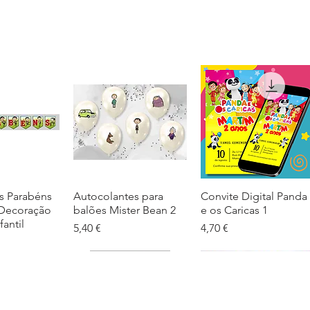
s Parabéns
ação rápida
Autocolantes para
Visualização rápida
Convite Digital Panda
Visualização rápida
 Decoração
balões Mister Bean 2
e os Caricas 1
fantil
Preço
Preço
5,40 €
4,70 €