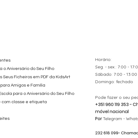
tes
ação rápida
Topo de Bolo
Visualização rápida
Kit de Festa Só Um
Visualização rápida
ados Panda
Octonautas
Bolinho 1 Lego
s para
Personalizado com
Friends
Festa
Nome
Preço promocional
A partir de
29,00 €
Preço
9,80 €
Horário:
entes
Seg. - sex.: 7:00 - 17:
 o Aniversário do Seu Filho
​​Sábado: 7:00 - 13:00
os Seus Ficheiros em PDF da KidsArt
​Domingo: fechado
 para Amigos e Família
cola para o Aniversário do Seu Filho
Pode fazer o seu pe
e com classe e etiqueta
+351 960 119 353 -
móvel nacional
Por
Telegram -
Whats
eites
232 618
099
- Chamada