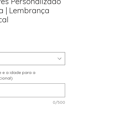
es Personalizado
a | Lembrança
cal
reço
romocional
e e a idade para a
cional)
0/500