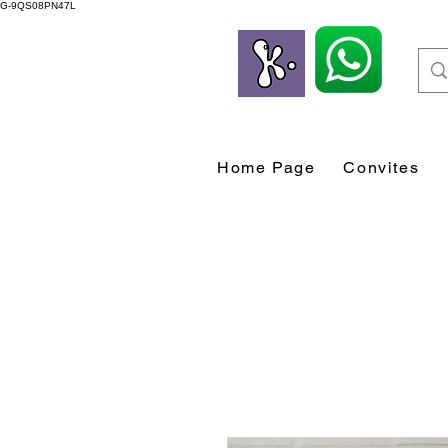
G-9QS08PN47L
Home Page
Convites