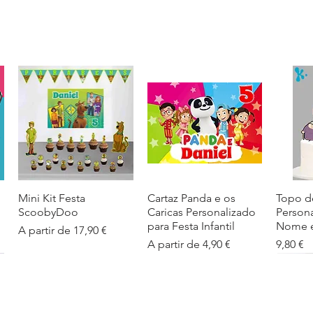
Mini Kit Festa
Visualização rápida
Cartaz Panda e os
Visualização rápida
Topo d
Visua
ScoobyDoo
Caricas Personalizado
Person
para Festa Infantil
Nome e
Preço promocional
A partir de
17,90 €
Preço promocional
Preço
A partir de
4,90 €
9,80 €