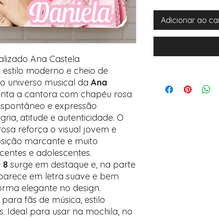
Adicionar ao ca
alizado Ana Castela
estilo moderno e cheio de
no universo musical da
Ana
enta a cantora com chapéu rosa
o espontâneo e expressão
gria, atitude e autenticidade. O
sa reforça o visual jovem e
sição marcante e muito
centes e adolescentes.
e
8
surge em destaque e, na parte
arece em letra suave e bem
forma elegante no design.
para fãs de música, estilo
s. Ideal para usar na mochila, no