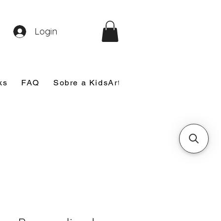
Login
ks
FAQ
Sobre a KidsArt
Sobre Mim
Nosso