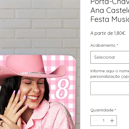
Porta-Chav
Ana Castel
Festa Musi
P
A partir de
1,80€
p
Acabamento
*
Selecionar
Informe aqui o nom
personalização (op
Quantidade
*