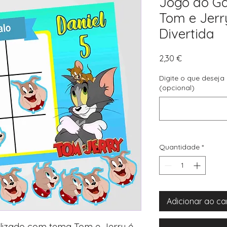
Jogo do Ga
Tom e Jerr
Divertida
Preço
2,30 €
Digite o que deseja
(opcional)
Quantidade
*
Adicionar ao ca
alizado com tema Tom e Jerry é