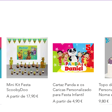
Mini Kit Festa
Visualização rápida
Cartaz Panda e os
Visualização rápida
Topo d
Visua
ScoobyDoo
Caricas Personalizado
Person
para Festa Infantil
Nome e
Preço promocional
A partir de
17,90 €
Preço promocional
Preço
A partir de
4,90 €
9,80 €