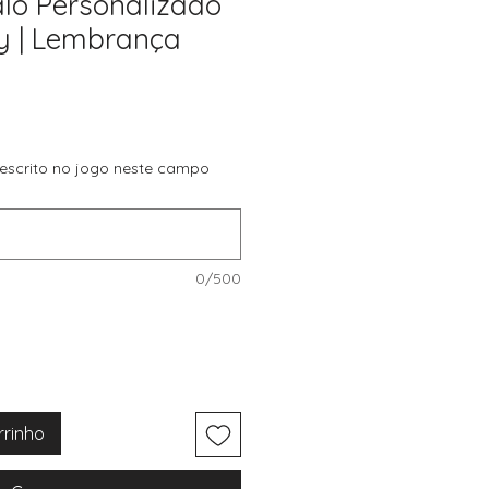
lo Personalizado
y | Lembrança
 escrito no jogo neste campo
0/500
rrinho