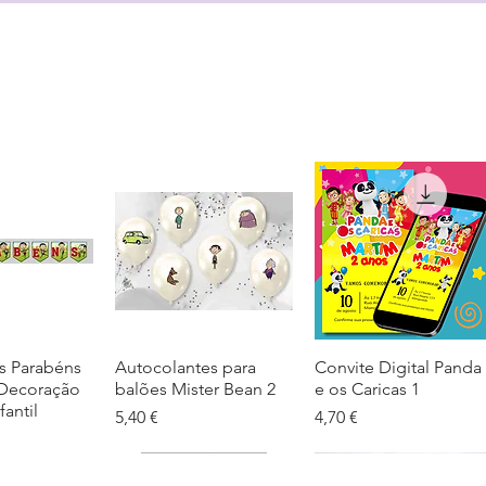
s Parabéns
ação rápida
Autocolantes para
Visualização rápida
Convite Digital Panda
Visualização rápida
 Decoração
balões Mister Bean 2
e os Caricas 1
fantil
Preço
Preço
5,40 €
4,70 €