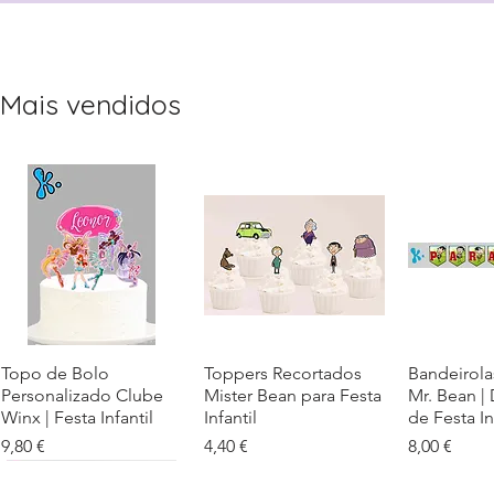
Mais vendidos
Topo de Bolo
Visualização rápida
Toppers Recortados
Visualização rápida
Bandeirola
Visualiz
Personalizado Clube
Mister Bean para Festa
Mr. Bean |
Winx | Festa Infantil
Infantil
de Festa In
Preço
Preço
Preço
9,80 €
4,40 €
8,00 €