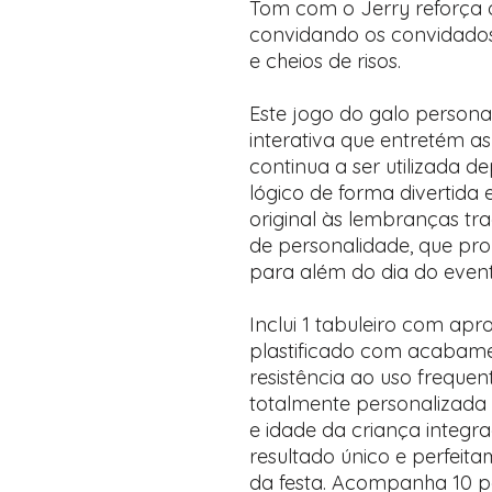
Tom com o Jerry reforça o
convidando os convidados
e cheios de risos.
Este jogo do galo person
interativa que entretém as
continua a ser utilizada de
lógico de forma divertida 
original às lembranças trad
de personalidade, que pro
para além do dia do event
Inclui 1 tabuleiro com ap
plastificado com acabame
resistência ao uso frequen
totalmente personalizad
e idade da criança integr
resultado único e perfei
da festa. Acompanha 10 p