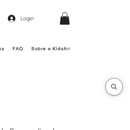
Login
ks
FAQ
Sobre a KidsArt
Sobre Mim
Nosso