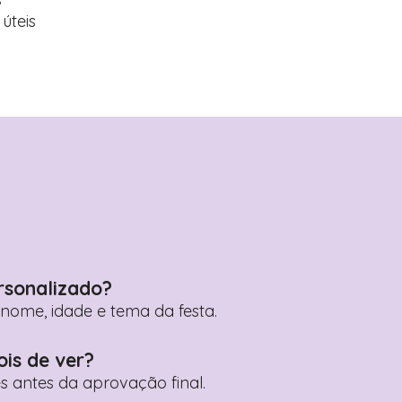
úteis
rsonalizado?
ome, idade e tema da festa.
ois de ver?
es antes da aprovação final.