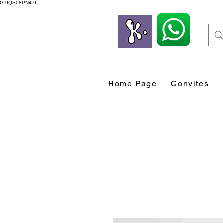
G-9QS08PN47L
Home Page
Convites