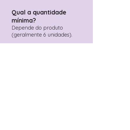
Qual a quantidade
mínima?
Depende do produto
(geralmente 6 unidades).
Mais vendidos