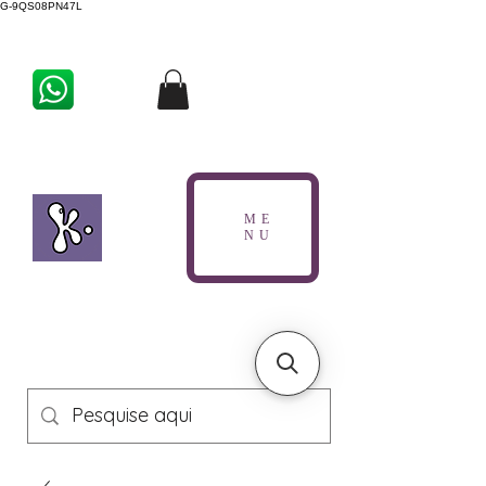
G-9QS08PN47L
ME
NU