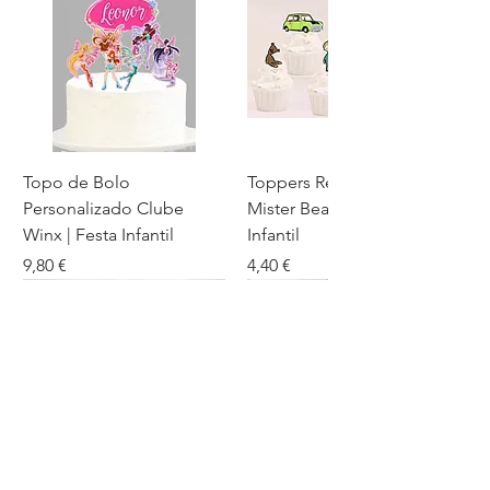
Topo de Bolo
Toppers Recortados
Personalizado Clube
Mister Bean para Festa
Winx | Festa Infantil
Infantil
Preço
Preço
9,80 €
4,40 €