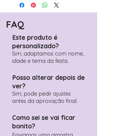
Avance para a página de checkout
(próximo passo após o carrinho)
Encontre o campo de "Notas do
Pedido"
FAQ
Adicione ali todos os detalhes de
personalização desejados
Este produto é
Prefere fazer seu pedido pelo
personalizado?
WhatsApp?
Clique aqui para nos
contactar: +351 960 119 353
Sim, adaptamos com nome,
idade e tema da festa.
Posso alterar depois de
ver?
Sim, pode pedir ajustes
antes da aprovação final.
Como sei se vai ficar
bonito?
Enviamos uma amostra