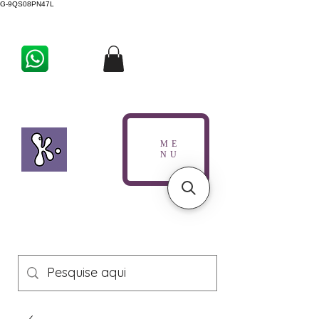
G-9QS08PN47L
ME
NU