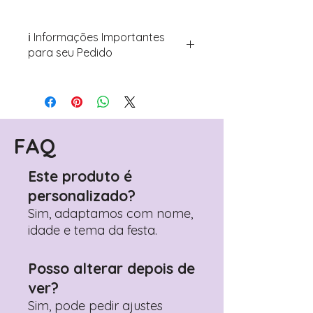
ℹ️ Informações Importantes
para seu Pedido
Para personalizar seus artigos:
Avance para a página de checkout
(próximo passo após o carrinho)
Encontre o campo de "Notas do
Pedido"
FAQ
Adicione ali todos os detalhes de
personalização desejados
Este produto é
Prefere fazer seu pedido pelo
personalizado?
WhatsApp?
Clique aqui para nos
contactar: +351 960 119 353
Sim, adaptamos com nome,
idade e tema da festa.
Posso alterar depois de
ver?
Sim, pode pedir ajustes