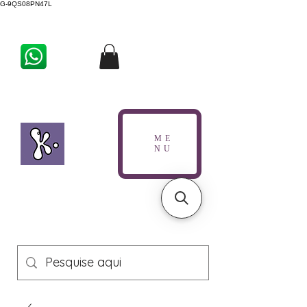
G-9QS08PN47L
ME
NU