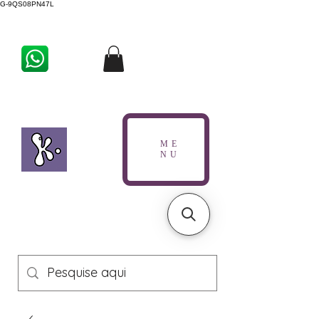
G-9QS08PN47L
ME
NU