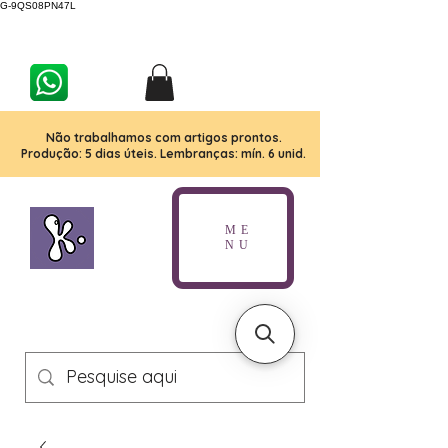
G-9QS08PN47L
Não trabalhamos com artigos prontos.
Produção: 5 dias úteis. Lembranças: mín. 6 unid.
ME
NU