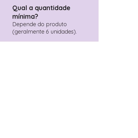
Qual a quantidade
mínima?
Depende do produto
(geralmente 6 unidades).
Mais vendidos