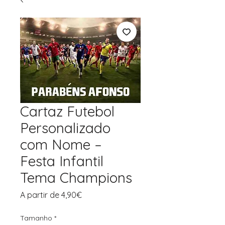
Cartaz Futebol
Personalizado
com Nome –
Festa Infantil
Tema Champions
Preço
A partir de
4,90€
promocional
Tamanho
*