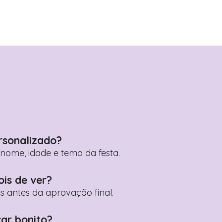
rsonalizado?
ome, idade e tema da festa.
ois de ver?
es antes da aprovação final.
car bonito?