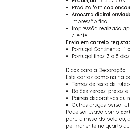
Produção:
5 dias úteis
Produto feito
sob enco
Amostra digital envia
impressão final
Impressão realizada a
cliente
Envio em correio regista
Portugal Continental: 1 a
Portugal Ilhas: 3 a 5 dias
Dicas para a Decoração
Este cartaz combina na p
Temas de festa de futeb
Balões verdes, pretos e
Painéis decorativos ou
Outros artigos person
Pode ser usado como
car
para a mesa do bolo ou, 
permanente no quarto da 