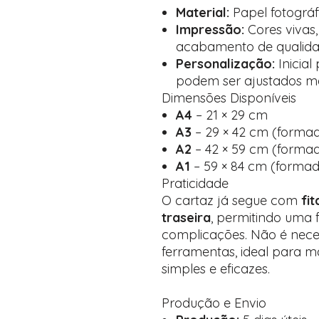
Material:
Papel fotográf
Impressão:
Cores vivas,
acabamento de qualid
Personalização:
Inicial
podem ser ajustados m
Dimensões Disponíveis
A4
– 21 × 29 cm
A3
– 29 × 42 cm (formad
A2
– 42 × 59 cm (formad
A1
– 59 × 84 cm (formad
Praticidade
O cartaz já segue com
fi
traseira
, permitindo uma 
complicações. Não é nece
ferramentas, ideal para 
simples e eficazes.
Produção e Envio