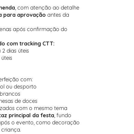
menda
, com atenção ao detalhe
da para aprovação
antes da
penas após confirmação do
do com tracking CTT:
 2 dias úteis
 úteis
erfeição com:
ol ou desporto
 brancos
 mesas de doces
alizados com o mesmo tema
taz principal da festa
, fundo
após o evento, como decoração
criança.