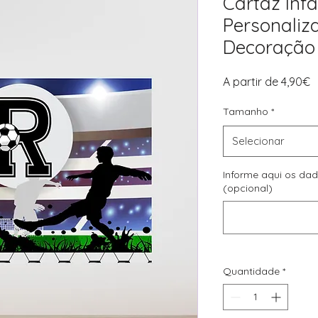
Cartaz Infa
Personaliza
Decoração 
P
A partir de
4,90€
p
Tamanho
*
Selecionar
Informe aqui os da
(opcional)
Quantidade
*