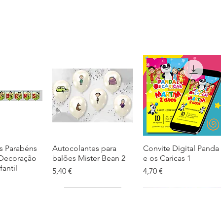
s Parabéns
ação rápida
Autocolantes para
Visualização rápida
Convite Digital Panda
Visualização rápida
 Decoração
balões Mister Bean 2
e os Caricas 1
fantil
Preço
Preço
5,40 €
4,70 €