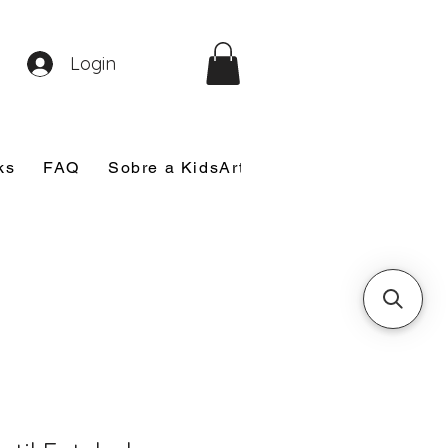
Login
ks
FAQ
Sobre a KidsArt
Sobre Mim
Nosso