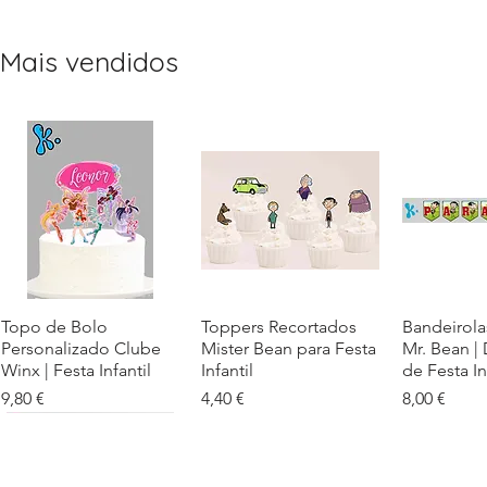
Mais vendidos
Topo de Bolo
Visualização rápida
Toppers Recortados
Visualização rápida
Bandeirola
Visualiz
Personalizado Clube
Mister Bean para Festa
Mr. Bean |
Winx | Festa Infantil
Infantil
de Festa In
Preço
Preço
Preço
9,80 €
4,40 €
8,00 €