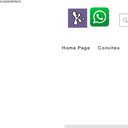
G-9QS08PN47L
Home Page
Convites