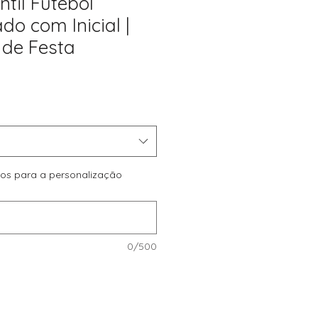
ntil Futebol
do com Inicial |
de Festa
reço
romocional
dos para a personalização
0/500