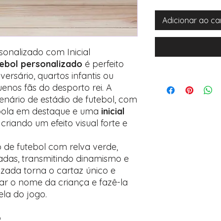
Adicionar ao ca
rsonalizado com Inicial
utebol personalizado
é perfeito
versário, quartos infantis ou
nos fãs do desporto rei. A
enário de estádio de futebol, com
 bola em destaque e uma
inicial
, criando um efeito visual forte e
de futebol com relva verde,
adas, transmitindo dinamismo e
izada torna o cartaz único e
rar o nome da criança e fazê-la
ela do jogo.
o