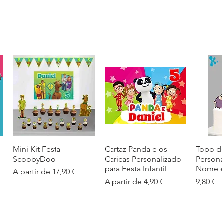
Mini Kit Festa
Visualização rápida
Cartaz Panda e os
Visualização rápida
Topo d
Visua
ScoobyDoo
Caricas Personalizado
Person
para Festa Infantil
Nome e
Preço promocional
A partir de
17,90 €
Preço promocional
Preço
A partir de
4,90 €
9,80 €