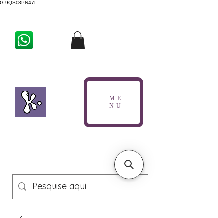
G-9QS08PN47L
ME
NU