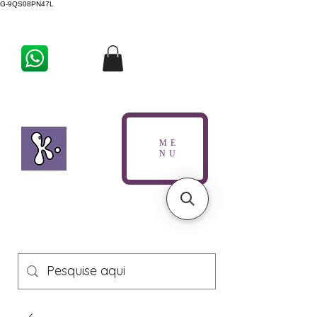
G-9QS08PN47L
ME
NU