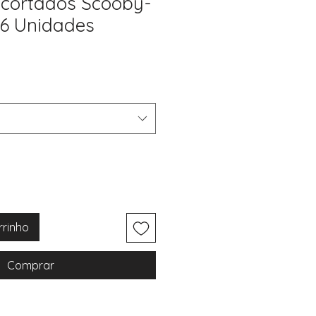
cortados Scooby-
16 Unidades
rrinho
Comprar