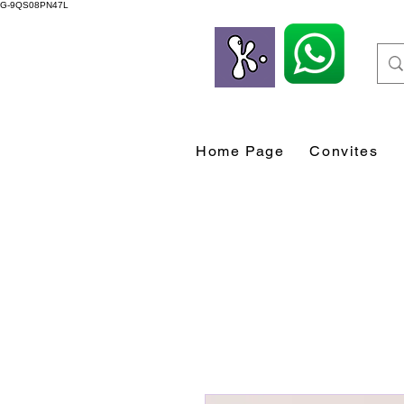
G-9QS08PN47L
Home Page
Convites