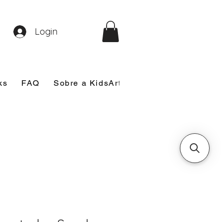
Login
ks
FAQ
Sobre a KidsArt
Sobre Mim
Nosso