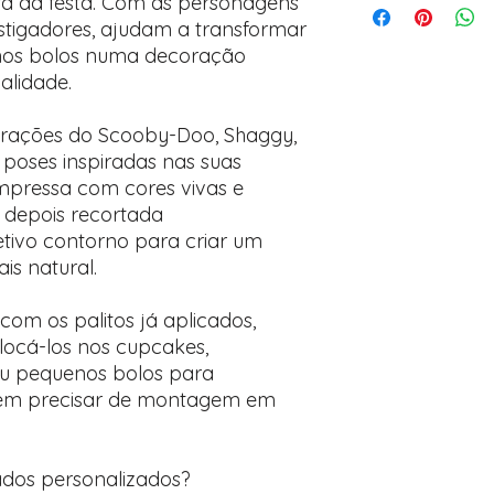
a da festa. Com as personagens
stigadores, ajudam a transformar
nos bolos numa decoração
alidade.
strações do Scooby-Doo, Shaggy,
poses inspiradas nas suas
impressa com cores vivas e
o depois recortada
etivo contorno para criar um
s natural.
com os palitos já aplicados,
colocá-los nos cupcakes,
ou pequenos bolos para
sem precisar de montagem em
ados personalizados?