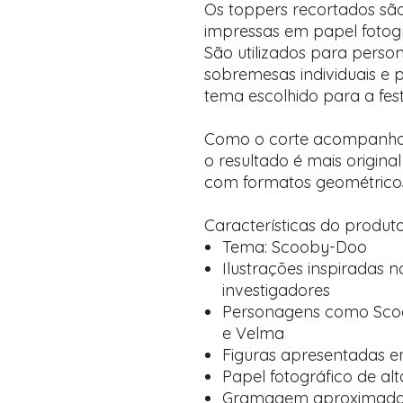
Os toppers recortados são
impressas em papel fotogr
São utilizados para person
sobremesas individuais e
tema escolhido para a fest
Como o corte acompanha o
o resultado é mais origin
com formatos geométricos 
Características do produt
Tema: Scooby-Doo
Ilustrações inspiradas 
investigadores
Personagens como Scoo
e Velma
Figuras apresentadas em
Papel fotográfico de al
Gramagem aproximada