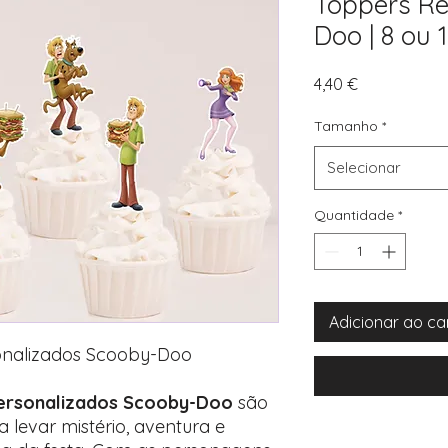
Toppers Re
Doo | 8 ou 
Preço
4,40 €
Tamanho
*
Selecionar
Quantidade
*
Adicionar ao ca
onalizados Scooby-Doo
personalizados Scooby-Doo
são
 levar mistério, aventura e