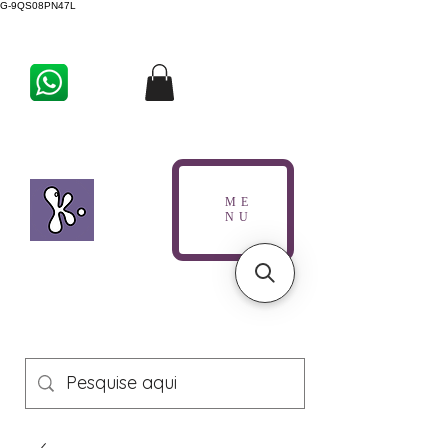
G-9QS08PN47L
ME
NU